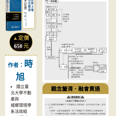
▲定價
650
元
時
作者：
旭
國立臺
觀念釐清．融會貫通
北大學不動
產與
城鄉環境學
系法政組