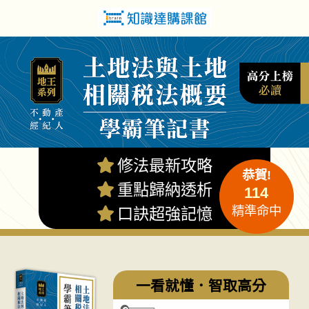
修法最新攻略
恭賀!
重點歸納透析
114
精準命中
口訣超強記憶
一看就懂．智取高分