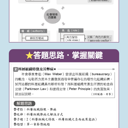
★
答題思路．掌握關鍵