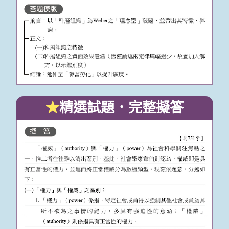
★
精選試題．完整擬答