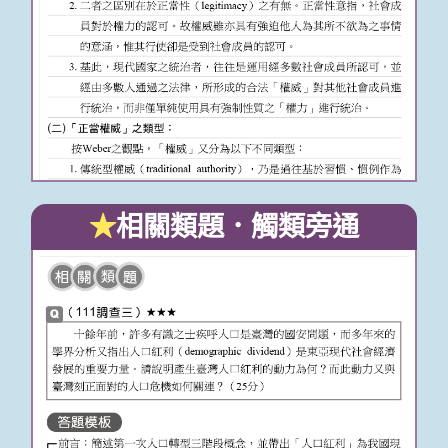
★
相關類題．觸類旁通