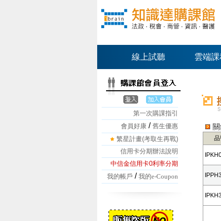
線上試聽
雲端課
第一次購課指引
/
會員好康
舊生優惠
關
品
繁星計畫(考取生再戰)
信用卡分期辦法說明
IPKH
中信金信用卡0利率分期
/
IPPH
我的帳戶
我的e-Coupon
IPKH