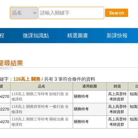
程
微課知識點
精選圖書
新課快報
鍵字：
116高上 關務
/ 共有 3 筆符合條件的資料
號
品名
適用範圍
師資
116高上 關務三等特考 財稅行政 全
高上高普特
知識
關務特考
04270
修課程
考師資群
116高上 關務四等特考 一般行政 全
高上高普特
知識
關務特考
32270
修課程
考師資群
116高上 關務三等特考 關稅法務 全
高上高普特
知識
關務特考
34270
修課程
考師資群