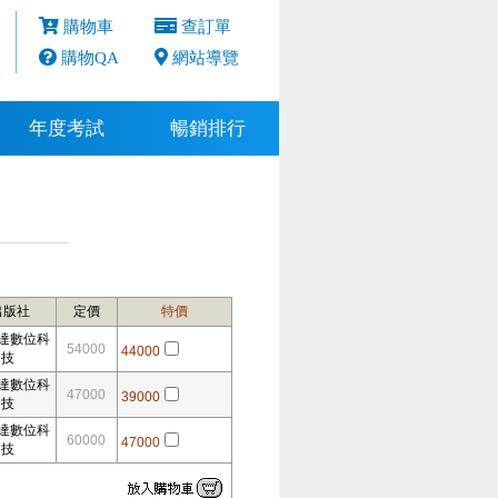
購物車
查訂單
購物QA
網站導覽
年度考試
暢銷排行
出版社
定價
特價
達數位科
54000
44000
技
達數位科
47000
39000
技
達數位科
60000
47000
技