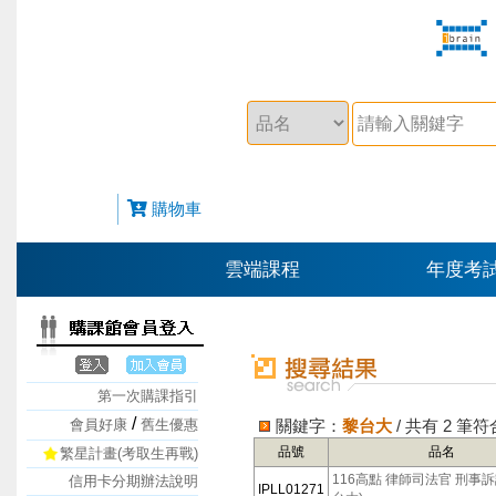
購物車
雲端課程
年度考
第一次購課指引
/
會員好康
舊生優惠
關鍵字：
黎台大
/ 共有 2 
品號
品名
繁星計畫(考取生再戰)
116高點 律師司法官 刑事訴
信用卡分期辦法說明
IPLL01271