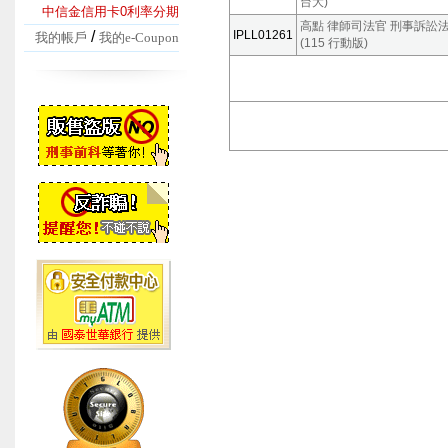
台大)
中信金信用卡0利率分期
高點 律師司法官 刑事訴訟法 
/
IPLL01261
我的帳戶
我的e-Coupon
(115 行動版)