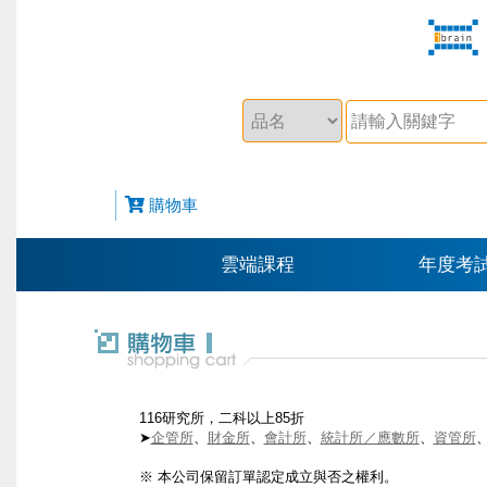
購物車
雲端課程
年度考
116研究所，二科以上85折
➤
企管所
、
財金所
、
會計所
、
統計所／應數所
、
資管所
※ 本公司保留訂單認定成立與否之權利。