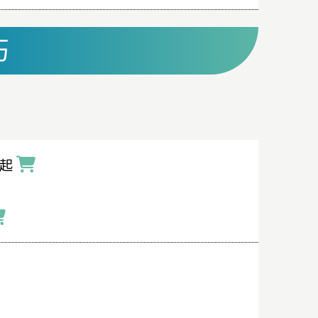
巧
元起
：