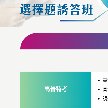
高
高普特考
普
調