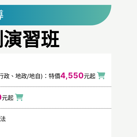
導
例演習班
4,550
政、地政/地自)：特價
元起
0
元起
事法