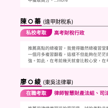
中獲取高分。…
more
陳○蓁
(逢甲財稅系)
私校考取
高考財稅行政
推薦高點的總複習，我覺得雖然總複習堂
一個月多複習翻看，這樣不但能夠在茫茫
強。如此，在考前幾天就會比較心安，在
廖○綾
(東吳法律畢)
在職考取
律師智慧財產法組、司