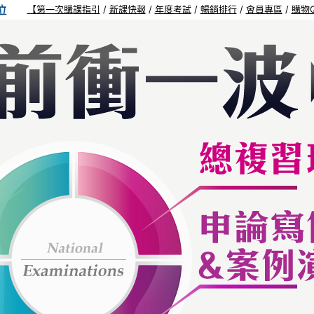
【
第一次購課指引
/
新課快報
/
年度考試
/
暢銷排行
/
會員專區
/
購物Q