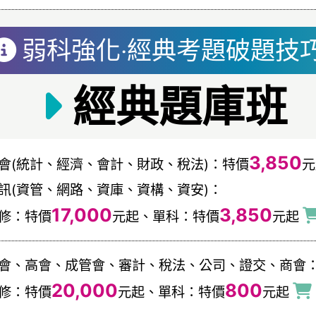
弱科強化‧經典考題破題技
經典題庫班
3,850
會(統計、經濟、會計、財政、稅法)：特價
訊(資管、網路、資庫、資構、資安)：
17,000
3,850
修：特價
元起、單科：特價
元起
會、高會、成管會、審計、稅法、公司、證交、商會
20,000
800
修：特價
元起、單科：特價
元起