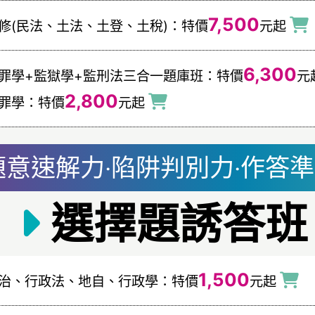
7,500
修(民法、土法、土登、土稅)：特價
元起
6,300
罪學+監獄學+監刑法三合一題庫班：特價
元
2,800
罪學：特價
元起
題意速解力‧陷阱判別力‧作答
選擇題誘答班
1,500
治、行政法、地自、行政學：特價
元起