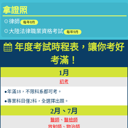
拿證照
☉
律師
每年8月
☉大陸法律職業資格考試
每年9月
年度考試時程表，讓你考好
考滿！
1月
初考
●年滿18，不限科系都可考。
●專業科目僅2科，全選擇出題。
2月、7月
醫師
、
醫檢師
放射師
、
物治師