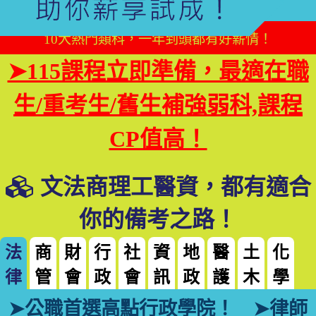
10大熱門類科，一年到頭都有好薪情！
➤115課程立即準備，最適在職
生/重考生/舊生補強弱科,課程
CP值高！
文法商理工醫資，都有適合
你的備考之路！
法
商
財
行
社
資
地
醫
土
化
律
管
會
政
會
訊
政
護
木
學
➤公職首選高點行政學院！
➤律師