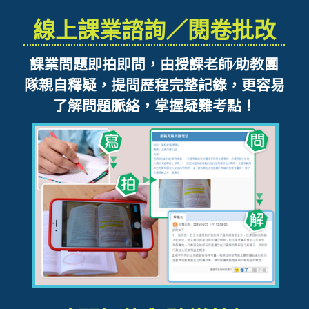
線上課業諮詢／閱卷批改
課業問題即拍即問，由授課老師∕助教團
隊親自釋疑，提問歷程完整記錄，更容易
了解問題脈絡，掌握疑難考點！