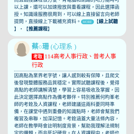
以上課，還可以加速撥放與重看課程，因此選擇函
授。知識達服務很周到，可以線上直接留言向老師
提問，直接線上下載補充資料。
【
線上試聽
MORE
】‧【
推薦課程
】
蔡○珊
(心理系 )
114高考人事行政、普考人事
考取
行政
因高點為業界老字號，讓人感到較有保障，且爬文
後發現整體服務品質穩定。實際試聽課程後，覺得
高點的老師講解清楚，學習上容易吸收及掌握，因
此決定選擇高點作為備考夥伴。特別推薦何昀峯老
師的考銓及人資課程，老師建議這兩科要同時準
備，在課堂中遇到重疊的知識點時，老師會幫我們
複習及串聯，加深記憶。考銓涵蓋大量法條內容，
老師在教學時會註明制度背景，幫助我理解法規制
定的邏輯，而非死記硬背。在人資課程中，老師也