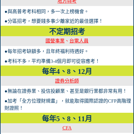
地方特考
●與高普考考科相同，多一次上榜機會。
●分區招考，想要錢多事少離家近的最佳選擇！
不定期招考
國營事業
、
台電人員
●每年招考缺額多，且年終福利待遇好。
●考科不多，平均準備3-4個月即可從容應考！
每年4、8、12月
證券分析師
●無論在證券業、投信投顧業、甚至是銀行業都非常有用！
●加考「全方位理財規畫」，就能取得國際認證的CFP高階理
財證照！
每年5、8、11月
CFA