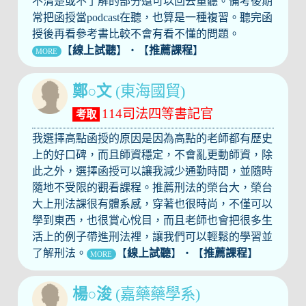
不清楚或不了解的部分還可以回去重聽。備考後期
常把函授當podcast在聽，也算是一種複習。聽完函
授後再看參考書比較不會有看不懂的問題。
【
線上試聽
】‧【
推薦課程
】
MORE
鄭○文
(東海國貿)
114司法四等書記官
考取
我選擇高點函授的原因是因為高點的老師都有歷史
上的好口碑，而且師資穩定，不會亂更動師資，除
此之外，選擇函授可以讓我減少通勤時間，並隨時
隨地不受限的觀看課程。推薦刑法的榮台大，榮台
大上刑法課很有體系感，穿著也很時尚，不僅可以
學到東西，也很賞心悅目，而且老師也會把很多生
活上的例子帶進刑法裡，讓我們可以輕鬆的學習並
了解刑法。
【
線上試聽
】‧【
推薦課程
】
MORE
楊○浚
(嘉藥藥學系)