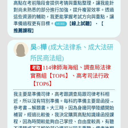
高點在考前階段會提供考猜與重點整理，讓我能針
對尚未熟悉的部分進行加強，提升複習效率。透過
這些資源的輔助，我更能掌握考試方向與重點，讓
準備過程更有目標。
【
線上試聽
】‧【
MORE
推薦課程
】
吳○樺
(成大法律系、成大法研
所民商法組)
114律師海海組、調查局法律
考取
實務組【TOP6】、高考司法行政
【TOP6】
我主要是準備司律，高考跟調查局跟司律考科相
近，所以沒有特別準備。每科的準備主要是函授→
參考書→解題書。大三時，因為身邊同學陸續開始
補習，經過比較後，我決定購買高點知識達函授課
程，因為時間較能夠自己掌控、自由度較高，有聽