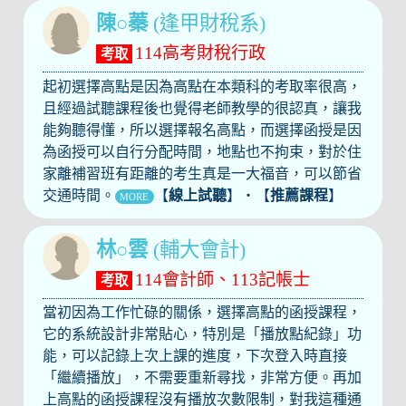
陳○蓁
(逢甲財稅系)
114高考財稅行政
考取
起初選擇高點是因為高點在本類科的考取率很高，
且經過試聽課程後也覺得老師教學的很認真，讓我
能夠聽得懂，所以選擇報名高點，而選擇函授是因
為函授可以自行分配時間，地點也不拘束，對於住
家離補習班有距離的考生真是一大福音，可以節省
交通時間。
【
線上試聽
】‧【
推薦課程
】
MORE
林○雲
(輔大會計)
114會計師、113記帳士
考取
當初因為工作忙碌的關係，選擇高點的函授課程，
它的系統設計非常貼心，特別是「播放點紀錄」功
能，可以記錄上次上課的進度，下次登入時直接
「繼續播放」，不需要重新尋找，非常方便。再加
上高點的函授課程沒有播放次數限制，對我這種通