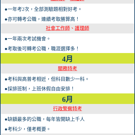
●一年考2次，全部測驗題相對好考。
●亦可轉考公職，連續考取勝算高！
社會工作師
、
護理師
●一年兩次考試機會。
●考取後可轉考公職，職涯選擇多！
4月
關務特考
●考科與高普考相近，但科目數少一科。
●採排班制，上班休假自由安排！
6月
行政警察特考
●缺額最多的公職，每年皆開缺上千人
●考科少，僅考概要。