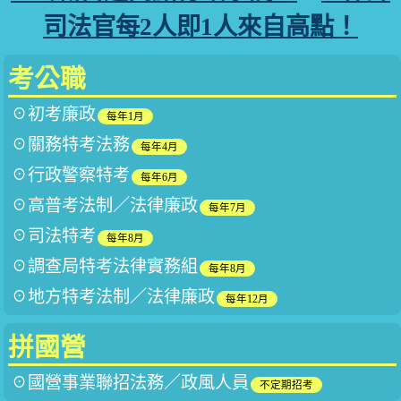
司法官每2人即1人來自高點！
考公職
☉
初考廉政
每年1月
☉關務特考法務
每年4月
☉
行政警察特考
每年6月
☉高普考法制／
法律廉政
每年7月
☉司法特考
每年8月
☉
調查局特考法律實務組
每年8月
☉地方特考法制／
法律廉政
每年12月
拼國營
☉
國營事業聯招法務／政風人員
不定期招考