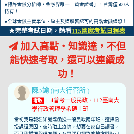
●特許金融分析師，金融界唯一「黃金證書」，台灣僅500人
持有！
●全球金融主管單位、雇主及媒體皆認可的高階金融證照！
★完整考試日期，請看
115國家考試日程表
加入高點‧知識達，不但
能快速考取，還可以連續成
功！
陳○諭
(南大行管所 )
114普考一般民政、112臺南大
考取
學行政管理學系碩士班
當初我是報名知識達函授一般民政兩年班，選擇函
授課程原因，彼時碰上疫情，想要在家自己讀書，
而且函授課程很方便，有電腦和網路的地方隨時可