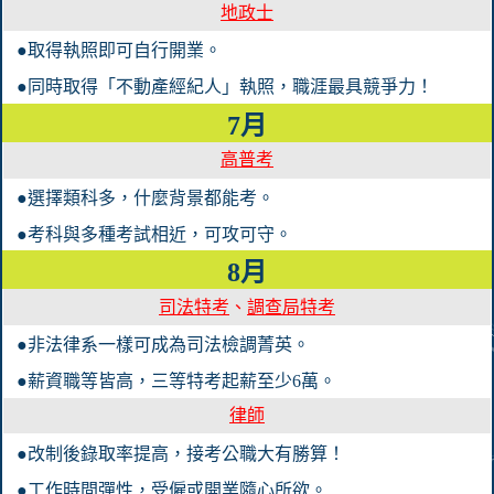
地政士
●取得執照即可自行開業。
●同時取得「不動產經紀人」執照，職涯最具競爭力！
7月
高普考
●選擇類科多，什麼背景都能考。
●考科與多種考試相近，可攻可守。
8月
司法特考
、
調查局特考
●非法律系一樣可成為司法檢調菁英。
●薪資職等皆高，三等特考起薪至少6萬。
律師
●改制後錄取率提高，接考公職大有勝算！
●工作時間彈性，受僱或開業隨心所欲。