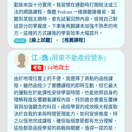
勤族來說十分實用。我習慣在通勤時打開稅法或三
法的網路課程，像聽 Podcast 一樣邊聽邊複習，當
聽到某個主題時，會先試著回想內容，檢視自己對
這部分的掌握度，下車後再翻課本加強不熟悉的地
方，這樣的方式讓我的學習效率大幅提升。
【
線上試聽
】‧【
推薦課程
】
MORE
江○逸
(屏東不動產經營系)
114地政士
考取
由於地理位置上的不便，我選擇了高點的函授課
程。雖然函授少了實體課程的即時互動，但它最大
的優點在於能彈性安排學習時間，也能依照自身的
理解程度反覆觀看課程內容，特別適合需要反覆練
習與加強觀念的科目。函授學習的成效極大程度取
決於自我約束與時間管理能力。如何安排進度、持
之以恆地完成課程、確保每個章節都有充分理解，
這些都是函授學習的挑戰與關鍵。值得一提的是，