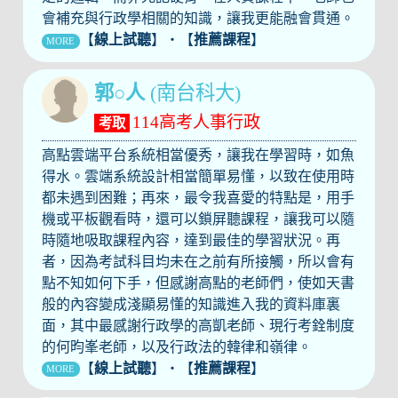
會補充與行政學相關的知識，讓我更能融會貫通。
【
線上試聽
】‧【
推薦課程
】
MORE
郭○人
(南台科大)
114高考人事行政
考取
高點雲端平台系統相當優秀，讓我在學習時，如魚
得水。雲端系統設計相當簡單易懂，以致在使用時
都未遇到困難；再來，最令我喜愛的特點是，用手
機或平板觀看時，還可以鎖屏聽課程，讓我可以隨
時隨地吸取課程內容，達到最佳的學習狀況。再
者，因為考試科目均未在之前有所接觸，所以會有
點不知如何下手，但感謝高點的老師們，使如天書
般的內容變成淺顯易懂的知識進入我的資料庫裏
面，其中最感謝行政學的高凱老師、現行考銓制度
的何昀峯老師，以及行政法的韓律和嶺律。
【
線上試聽
】‧【
推薦課程
】
MORE