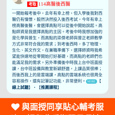
114高醫後西醫
考取
一開始報考後中，去年有幸上榜，但入學後我對西
醫仍有憧憬，毅然決然投入後西考試，今年有幸上
榜高醫後醫，會選擇高點可以從後中開始說起。高
點師資是我選擇高點的主因。考後中時我想加強的
是化學與普生，而高點的梁傑老師與曾正老師教學
方式非常符合我的需求；到考後西時，多了物理、
生化、英文作文，在兼職準備下，選擇師資時我希
望能快速地從零開始打好基礎，而高點的老師們也
能滿足我的需求。另外準備後中時我上台中班面授
課，台中班設備與教室新穎舒適，上課品質很棒；
而後西我上的是雲端課，高點的雲端系統也很周全
容易操作，還有記筆記功能，非常便利。
【
MORE
線上試聽
】‧【
推薦課程
】
與面授同享貼心輔考服