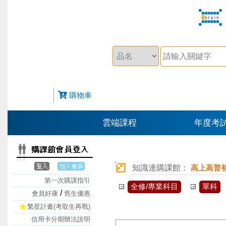
購物車
雲端課程
年度考
知識達購課館：
高上高普
第一次購課指引
全修/專業科目
單科
/
會員好康
舊生優惠
繁星計畫(考取生再戰)
信用卡分期辦法說明