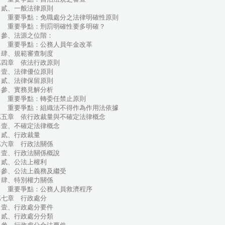
貳、一般法律原則
重要爭點：免職處分之法律明確性原則
重要爭點：刑罰明確性要多明確？
參、法源之位階：
重要爭點：公務人員年金改革
肆、規範審查制度
第四章 依法行政原則
壹、法律優位原則
貳、法律保留原則
參、實務見解分析
重要爭點：轉委任禁止原則
重要爭點：組織法不得作為作用法依據
第五章 依行政裁量與不確定法律概念
壹、不確定法律概念
貳、行政裁量
第六章 行政法關係
壹、行政法關係概說
貳、公法上權利
參、公法上義務及繼受
肆、特別權力關係
重要爭點：公務人員救濟程序
第七章 行政處分
壹、行政處分要件
貳、行政處分分類