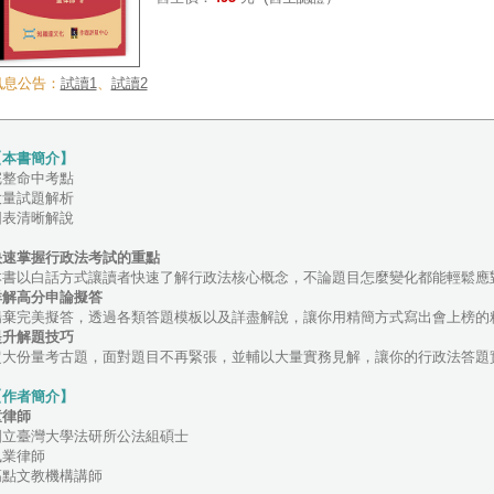
訊息公告：
試讀1
、
試讀2
【本書簡介】
完整命中考點
大量試題解析
圖表清晰解說
快速掌握行政法考試的重點
本書以白話方式讓讀者快速了解行政法核心概念，不論題目怎麼變化都能輕鬆應
詳解高分申論擬答
揚棄完美擬答，透過各類答題模板以及詳盡解說，讓你用精簡方式寫出會上榜的
提升解題技巧
超大份量考古題，面對題目不再緊張，並輔以大量實務見解，讓你的行政法答題
【作者簡介】
童律師
國立臺灣大學法研所公法組碩士
執業律師
高點文教機構講師