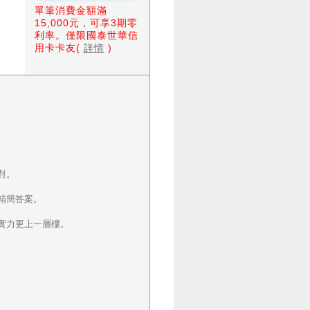
單筆消費金額滿
15,000元，可享3期零
利率。僅限國泰世華信
用卡卡友(
詳情
)
對。
精簡答案。
實力更上一層樓。