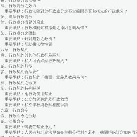
參、行政處分合法要件
肆、行政處分之效力
重要爭點：行政法院對於行政處分之審查範圍是否包括先前行政處分？
伍、違法行政處分
陸、行政處分撤銷與廢止
重要爭點：行政機關知有撤銷之原因意義為何？
柒、行政處分之附款
重要爭點：針對附款之救濟？
重要爭點：切結書法律性質
第八章 行政契約
壹、行政契約與其他行政行為區別
重要爭點：私人可否締結行政契約？
貳、行政契約類型
參、行政契約合法要件
重要爭點：行政契約「書面」意義及效果為何？
肆、行政契約之瑕疵
伍、行政契約特殊關係
重要爭點：兩行為併用禁止
重要爭點：公立教師聘約及行政救濟
重要爭點：私立學校與教師相關爭議
第九章 行政命令
壹、行政命令之分類
貳、法規命令
重要爭點：轉委任禁止原則？
重要爭點：人民有無訂定法規命令主觀公權利？若有，機關拒絕訂定如何救