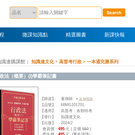
程
微課知識點
精選圖書
新課快報
知識達購課館
：
知識達文化
>
高普考行政
>
一本通完勝系列
政法（概要）(I)學霸筆記書
【師資】
童律師
延伸閱讀
【品號】
68MG101701
【適用】
高普考．各類特考
【發行】
知識達文化
【出版】
2024/2
會員價：
495
元 ( 定價
550
)
舊生價：
495
元
(舊生認證）