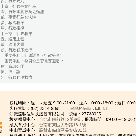
參、行政規則
第十章 行政事實行為
壹、行政事實行為之類型
貳、事實行為合法性
參、救濟程序
肆、行政指導
第十一章 行政程序
壹、適用主體
貳、適用客體
參、行政程序進行
重要爭點：行政調查（行政檢查）
重要爭點：委員會是否需要迴避？
肆、資訊公開
伍、聽 證
陸、行政程序救濟
客服時間：週一～週五 9:00~21:00；週六 10:00~18:00；週日 09:00
客服電話：(02) 2314-9898．
服務信箱
．
LINE
知識達數位科技股份有限公司 統編：27738925
教材領發中心：
台北市館前路12號8樓
，服務時間：09:00 ~ 19:
成大育成中心：
台南市東區大學路16-1號
中山育成中心：
高雄市鼓山區長安街31號
建議使用 IE11 以上版本．本站內容為知識達購課館所有，未經授