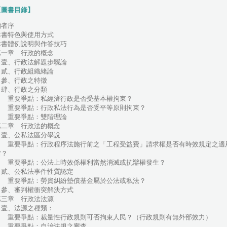
【圖書目錄】
編者序
本書特色與使用方式
本書體例說明與作答技巧
第一章 行政的概念
壹、行政法解題步驟論
貳、行政組織緒論
參、行政之特徵
肆、行政之分類
重要爭點：私經濟行政是否受基本權拘束？
重要爭點：行政私法行為是否受平等原則拘束？
重要爭點：雙階理論
第二章 行政法的概念
壹、公私法區分學說
重要爭點：行政程序法施行前之「工程受益費」請求權是否有時效規定之適
當？
重要爭點：公法上時效係權利當然消滅或抗辯權發生？
貳、公私法事件性質認定
重要爭點：勞資糾紛墊償基金屬於公法或私法？
參、審判權衝突解決方式
第三章 行政法法源
壹、法源之種類：
重要爭點：裁量性行政規則可否拘束人民？（行政規則有無外部效力）
重要爭點：自治法規之審查