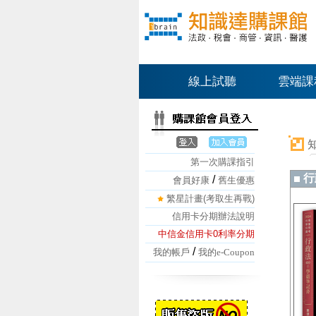
線上試聽
雲端課
第一次購課指引
行
/
會員好康
舊生優惠
繁星計畫(考取生再戰)
信用卡分期辦法說明
中信金信用卡0利率分期
/
我的帳戶
我的e-Coupon