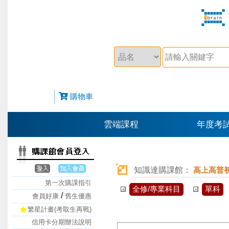
購物車
雲端課程
年度考
知識達購課館：
高上高普
第一次購課指引
全修/專業科目
單科
/
會員好康
舊生優惠
繁星計畫(考取生再戰)
信用卡分期辦法說明