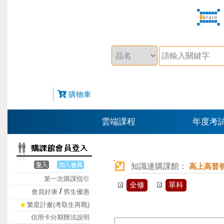
購物車
雲端課程
年度考
知識達購課館：
高上高普
第一次購課指引
全修
單科
/
會員好康
舊生優惠
繁星計畫(考取生再戰)
信用卡分期辦法說明