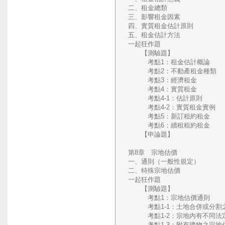
二、租金總類
三、影響租金因素
四、實質租金估計原則
五、租金估計方法
一起狂作題
【測驗題】
考點1：租金估計概論
考點2：不動產租金種類
考點3：經濟租金
考點4：實質租金
考點4-1：估計原則
考點4-2：實質租金實例
考點5：新訂租約租金
考點6：續租租約租金
【申論題】
第8章 宗地估價
一、通則（一般性規定）
二、特殊宗地估價
一起狂作題
【測驗題】
考點1：宗地估價通則
考點1-1：土地合併或分割
考點1-2：宗地內有不同法
考點1-3：附有建物之宗地