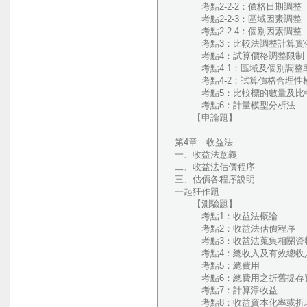
考點2-2-2：價格日期調整
考點2-2-3：區域因素調整
考點2-2-4：個別因素調整
考點3：比較法調整計算實
考點4：試算價格調整限制
考點4-1：區域及個別調整
考點4-2：試算價格合理性
考點5：比較標的數量及比
考點6：計量模型分析法
【申論題】
第4章 收益法
一、收益法意義
二、收益法估價程序
三、估價各程序說明
一起狂作題
【測驗題】
考點1：收益法概論
考點2：收益法估價程序
考點3：收益法蒐集相關資
考點4：總收入及有效總收
考點5：總費用
考點6：總費用之折舊提存費
考點7：計算淨收益
考點8：收益資本化率或折