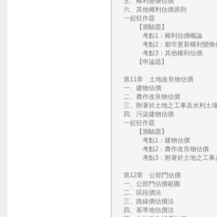
五、權利變換估價
六、其他權利估價原則
一起狂作題
【測驗題】
考點1：權利估價概論
考點2：都市更新權利變換
考點3：其他權利估價
【申論題】
第11章 土地改良物估價
一、建物估價
二、農作改良物估價
三、附著於土地之工事及水利土
四、污染建物估價
一起狂作題
【測驗題】
考點1：建物估價
考點2：農作改良物估價
考點3：附著於土地之工事及
第12章 公部門估價
一、公部門估價範圍
二、區段價法
三、路線價估價法
四、基準地估價法