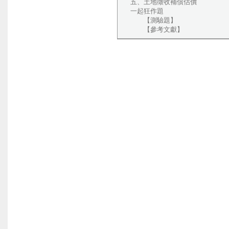
五、土地徵收補償估價
一起狂作題
【測驗題】
【參考文獻】