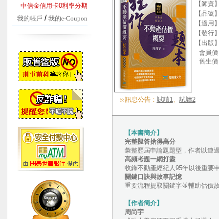
【師資
中信金信用卡0利率分期
【品號
/
我的帳戶
我的e-Coupon
【適用
【發行
【出版
會員價
舊生價
訊息公告：
試讀1
、
試讀2
※
【本書簡介】
完整擬答搶得高分
彙整歷屆申論題題型，作者以連
高頻考題一網打盡
收錄不動產經紀人95年以後重要
關鍵口訣與故事記憶
重要流程提取關鍵字並輔助估價
【作者簡介】
周尚宇