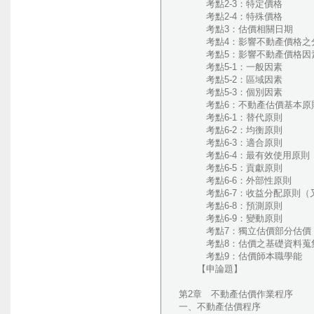
考點2-3：特定價格
考點2-4：特殊價格
考點3：估價相關日期
考點4：影響不動產價格之
考點5：影響不動產價格因
考點5-1：一般因素
考點5-2：區域因素
考點5-3：個別因素
考點6：不動產估價基本原
考點6-1：替代原則
考點6-2：均衡原則
考點6-3：適合原則
考點6-4：最有效使用原則
考點6-5：貢獻原則
考點6-6：外部性原則
考點6-7：收益分配原則（又
考點6-8：預測原則
考點6-9：變動原則
考點7：獨立估價部分估價
考點8：估價之基礎資料蒐
考點9：估價師本職學能
【申論題】
第2章 不動產估價作業程序
一、不動產估價程序