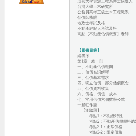
成功大學資源工程系博士候選人
台灣大學土木研究所
公務員高考三級土木工程職系
估價師榜眼
地政士考試及格
不動產經紀人考試及格
高點【不動產估價概要】老師
【圖書目錄】
編者序
第1章 總 則
一、不動產估價範圍
二、估價名詞解釋
三、估價基本需求
四、獨立估價、部分估價概念
五、估價資料收集
六、價格、價值、成本
七、常用估價六個數學公式
一起狂作題
【測驗題】
考點1：不動產特性
考點2：不動產估價價格總
考點2-1：正常價格
考點2-2：限定價格