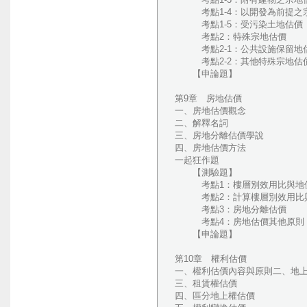
考點1-4：以開發為前提之
考點1-5：受污染土地估價
考點2：特殊宗地估價
考點2-1：公共設施保留地
考點2-2：其他特殊宗地估
【申論題】
第9章 房地估價
一、房地估價觀念
二、解釋名詞
三、房地分離估價學說
四、房地估價方法
一起狂作題
【測驗題】
考點1：樓層別效用比與地價
考點2：計算樓層別效用比與
考點3：房地分離估價
考點4：房地估價其他原則
【申論題】
第10章 權利估價
一、權利估價內容與原則二、地
三、租賃權估價
四、區分地上權估價