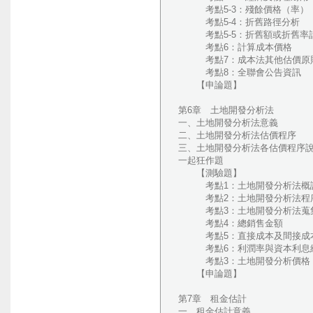
考點5-3：殘餘價格（率）
考點5-4：折舊路徑分析
考點5-5：折舊額或折舊率
考點6：計算成本價格
考點7：成本法其他估價原
考點8：全聯會公告資訊
【申論題】
第6章 土地開發分析法
一、土地開發分析法意義
二、土地開發分析法估價程序
三、土地開發分析法各估價程序
一起狂作題
【測驗題】
考點1：土地開發分析法概
考點2：土地開發分析法程
考點3：土地開發分析法蒐
考點4：總銷售金額
考點5：直接成本及間接成
考點6：利潤率與資本利息
考點3：土地開發分析價格
【申論題】
第7章 租金估計
一、租金估計意義