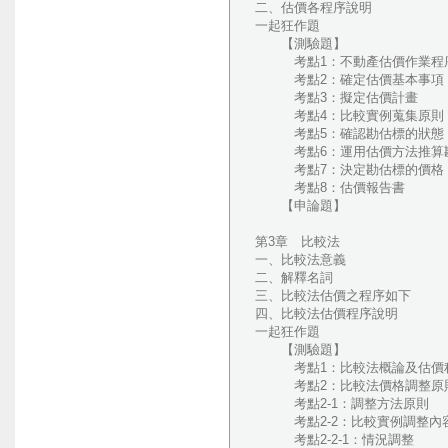
二、估價各程序說明
一起狂作題
【測驗題】
考點1：不動產估價作業程
考點2：確定估價基本事項
考點3：擬定估價計畫
考點4：比較實例蒐集原則
考點5：確認勘估標的狀態
考點6：運用估價方法推算勘
考點7：決定勘估標的價格
考點8：估價報告書
【申論題】
第3章 比較法
一、比較法意義
二、解釋名詞
三、比較法估價之程序如下
四、比較法估價程序說明
一起狂作題
【測驗題】
考點1：比較法概論及估價
考點2：比較法價格調整原
考點2-1：調整方法原則
考點2-2：比較實例調整內
考點2-2-1：情況調整