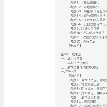
考點8-1：風險溢酬法
考點8-2：市場萃取法
考點8-3：加權平均資金成
考點8-4：債務保障比率法
考點8-5：有效總收入乘數
考點8-6：其他收益資本化
考點9：計算收益價格
考點10：收益價格殘餘法
考點11：收益法之投資評
考點12：購買年法
【申論題】
第5章 成本法
一、成本法意義
二、成本法估價程序
三、成本法各估價程序說明
一起狂作題
【測驗題】
考點1：成本法概論、重建成
考點2：營造或施工費
考點3：間接成本（規劃設計
考點4：資本利息、開發及
考點5：成本法之折舊
考點5-1：折舊原因
考點5-2：經濟及物理耐用