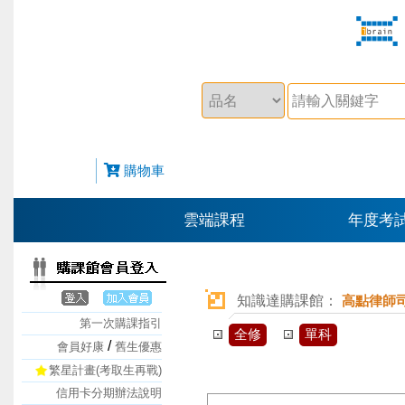
購物車
雲端課程
年度考
知識達購課館：
高點律師
第一次購課指引
全修
單科
/
會員好康
舊生優惠
繁星計畫(考取生再戰)
信用卡分期辦法說明