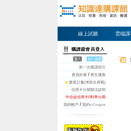
線上試聽
雲端課
第一次購課指引
/
會員好康
舊生優惠
繁星計畫(考取生再戰)
信用卡分期辦法說明
中信金信用卡0利率分期
/
我的帳戶
我的e-Coupon