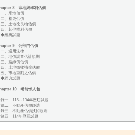
hapter 8 宗地與權利估價
一、宗地估價
二、都更估價
三、土地改良物估價
四、其他權利估價
◆經典試題
hapter 9 公部門估價
一、適用法律
二、地價調查估計規則
三、路線價估價
四、土地徵收補償估價
五、市地重劃之估價
◆經典試題
hapter 10 考前懶人包
錄一 113～104年歷屆試題
附錄二 不動產估價師法
附錄三 不動產估價技術規則
附錄四 114年歷屆試題