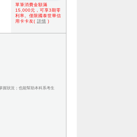
單筆消費金額滿
15,000元，可享3期零
利率。僅限國泰世華信
用卡卡友(
詳情
)
掌握狀況；也能幫助本科系考生