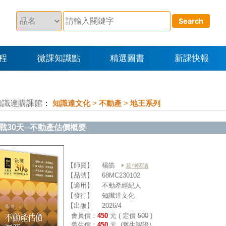
程
微課知識點
精選圖書
新課快報
知識達購課館
：
知識達文化
>
不動產
>
地王系列
戰30天─不動產估價概要
【師資】
楊皓
延伸閱讀
【品號】
68MC230102
【適用】
不動產經紀人
【發行】
知識達文化
【出版】
2026/4
會員價：
450
元 ( 定價
500
)
舊生價：
450
元
(舊生認證）