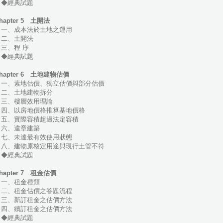
◆經典試題
hapter 5 土開法
一、成本法於土地之運用
二、土開法
三、程 序
◆經典試題
hapter 6 土地建物估價
一、素地估價、獨立估價與部分估價
二、土地建物拆分
三、樓層效用理論
四、以房地價格推算基地價格
五、實際容積超過法定容積
六、違章建築
七、未達最有效使用狀態
八、建物原核定用途與現行土管不符
◆經典試題
hapter 7 租金估價
一、租金種類
二、租金估價之答題流程
三、新訂租金之估價方法
四、續訂租金之估價方法
◆經典試題