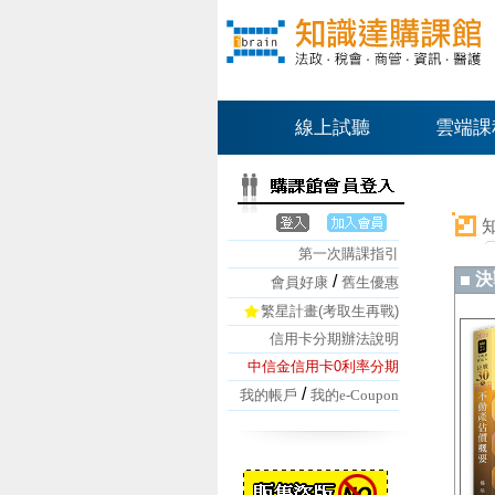
線上試聽
雲端課
第一次購課指引
決
/
會員好康
舊生優惠
繁星計畫(考取生再戰)
信用卡分期辦法說明
中信金信用卡0利率分期
/
我的帳戶
我的e-Coupon