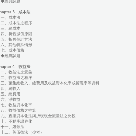
◆經典試題
hapter 3 成本法
一、成本法
二、成本法之程序
三、總成本
四、折舊減價原因
五、折舊估計方法
六、其他特殊情形
七、成本價格
◆經典試題
hapter 4 收益法
一、收益法之意義
二、收益法之程序
三、蒐集總收入、總費用及收益資本化率或折現率等資料
四、總收入
五、總費用
六、淨收益
七、收益資本化率
八、收益價格之推算
九、直接資本化法與折現現金流量法之比較
十、不動產證券化
十一、殘餘法
十二、英伍德法（少考）