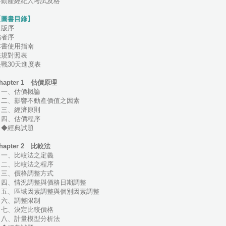
不動產經紀人考試及格
【圖書目錄】
二版序
編者序
本書使用指南
法規對照表
決戰30天進度表
hapter 1 估價原理
一、估價概論
二、影響不動產價值之因素
三、經濟原則
四、估價程序
◆經典試題
hapter 2 比較法
一、比較法之定義
二、比較法之程序
三、價格調整方式
四、情況調整與價格日期調整
五、區域因素調整與個別因素調整
六、調整限制
七、決定比較價格
八、計量模型分析法