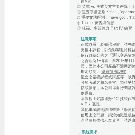
．第4堂
◎ 英式 vs 美式英文主要差異－
◎ 重要字彙區別：‘flat‘ , ‘apartme
◎ 重要文法區別：‘have got‘ , ‘have
◎ Topic：佈告與信息
◎ 托福、多益聽力 Part IV 練習
．注意事項
．正式收看、聆聽課程前，請先進行
支援本課程，以免影響退貨權
．依行政院公告之「通訊交易解
之合理例外情事，自2016年1
買，因此本公司產品不適用網路
期定額制。(
退費辦法說明
)。
．配套之基礎課程或講座等，以
．各項考試之報名事宜、類科缺
額或停招，本公司得自行調整課
例退費。
．本課程由知識達數位科技製作/
VIP卡優惠。
．其他事項說明詳情載於『學員
使用上之問題，請洽知識達數位02-2
．產品圖片僅供示意參考，請以
．系統需求