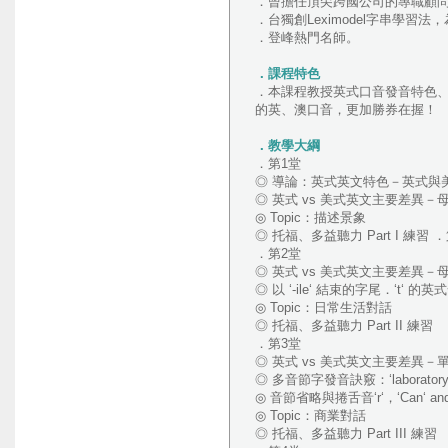
．曾擔任頂尖跨國公司的專職顧問，包
．台獨創Leximodel字串學習
．登峰熱門名師。
．課程特色
．本課程教授英式口音發音特色、
的英、澳口音，更加勝券在握！
．教學大綱
．第1堂
◎ 導論：英式英文特色－英式與
◎ 英式 vs 美式英文主要差異－母音
◎ Topic：描述景象
◎ 托福、多益聽力 Part I 練習
．第2堂
◎ 英式 vs 美式英文主要差異
◎ 以 ‘-ile‘ 結束的字尾．‘t‘ 的英
◎ Topic：日常生活對話
◎ 托福、多益聽力 Part II 練習
．第3堂
◎ 英式 vs 美式英文主要差異
◎ 多音節字發音訣竅：‘laboratory‘ , 
◎ 音節省略與捲舌音‘r‘，‘Can‘ and ‘
◎ Topic：商業對話
◎ 托福、多益聽力 Part III 練習