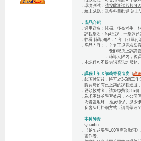
．環境測試：
請按此測試影片可
．線上試聽：眾多科目歡迎
線上
．產品介紹
．適用對象：托福、多益考生、
．課程堂次：約4堂課，一堂課預
．收看/輔導期限：半年（訂單付
．產品內容：．全套正規雲端影
．老師親撰上課講
．輔導期限內，視課程或考
．本課程恕不提供課業諮詢服務
．課程上架＆講義寄發進度
（
詳
．款項付清後，將可於3-5個工
購買時如有已上架的課程進度，將
．親領教材者，請於繳費後3-5個工作
．為求更好的學習效果，本公司
．為愛護地球，推廣環保、減少
多會採用掛網方式，請同學速至
．本科師資
Quentin
．《越忙越要學100個商業動詞》
書作者。