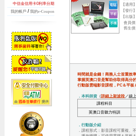
中信金信用卡0利率分期
【適用
【發行
/
我的帳戶
我的e-Coupon
【出版
會員價
舊生價
時間就是金錢！商務人士首重效
掌握英澳口音是幫助你取得高分
行動版雲端影音課程，PC＆平板
．本科師資
（
詳細上架波段
／
線
課程科目
英澳口音聽力特訓
．行動版介紹
．課程形式：影音課程可重複、
．播放硬體：可使用電腦＆平板＆