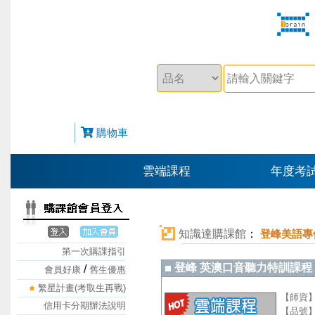
購物車
雲端課程
年度考
知識達購課館
：
登峰美語專
第一次購課指引
登峰 英澳口音聽力特訓課程 (Qu
/
會員好康
舊生優惠
繁星計畫(考取生再戰)
【師資
信用卡分期辦法說明
【品號