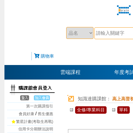
購物車
雲端課程
年度考
知識達購課館：
高上高普
第一次購課指引
全修/專業科目
單科
/
會員好康
舊生優惠
繁星計畫(考取生再戰)
信用卡分期辦法說明