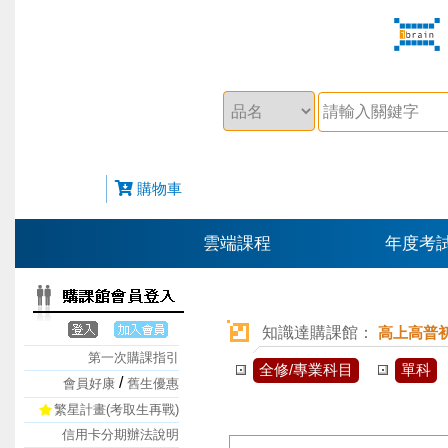
購物車
雲端課程
年度考
知識達購課館：
高上高普
第一次購課指引
全修/專業科目
單科
/
會員好康
舊生優惠
繁星計畫(考取生再戰)
信用卡分期辦法說明