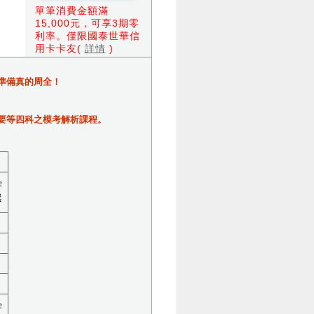
單筆消費金額滿
15,000元，可享3期零
利率。僅限國泰世華信
用卡卡友(
詳情
)
準備真的周全！
要等四科之模考解析課程。
宇
選
宇