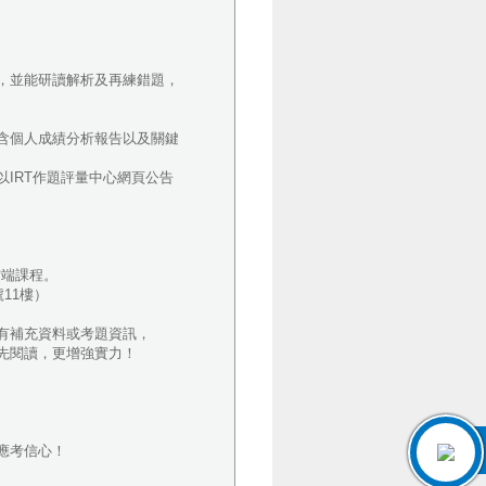
，並能研讀解析及再練錯題，
含個人成績分析報告以及關鍵
IRT作題評量中心網頁公告
雲端課程。
號11樓）
有補充資料或考題資訊，
先閱讀，更增強實力！
應考信心！