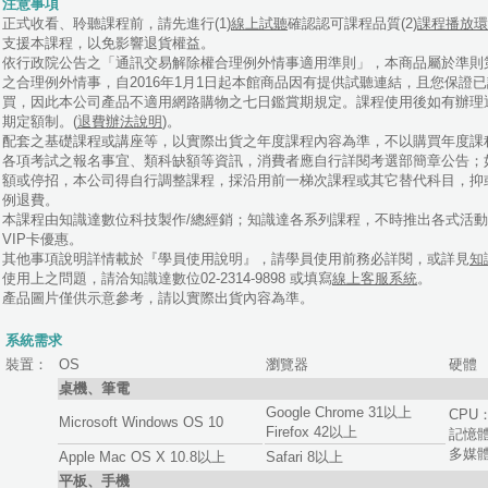
．注意事項
．正式收看、聆聽課程前，請先進行(1)
線上試聽
確認認可課程品質(2)
課程播放環
支援本課程，以免影響退貨權益。
．依行政院公告之「通訊交易解除權合理例外情事適用準則」，本商品屬於準則
之合理例外情事，自2016年1月1日起本館商品因有提供試聽連結，且您保證
買，因此本公司產品不適用網路購物之七日鑑賞期規定。課程使用後如有辦理
期定額制。(
退費辦法說明
)。
．配套之基礎課程或講座等，以實際出貨之年度課程內容為準，不以購買年度課
．各項考試之報名事宜、類科缺額等資訊，消費者應自行詳閱考選部簡章公告；
額或停招，本公司得自行調整課程，採沿用前一梯次課程或其它替代科目，抑
例退費。
．本課程由知識達數位科技製作/總經銷；知識達各系列課程，不時推出各式活
VIP卡優惠。
．其他事項說明詳情載於『學員使用說明』，請學員使用前務必詳閱，或詳見
知
用上之問題，請洽知識達數位02-2314-9898 或填寫
線上客服系統
。
．產品圖片僅供示意參考，請以實際出貨內容為準。
．系統需求
．裝置：
OS
瀏覽器
硬體
桌機、筆電
Google Chrome 31以上
CPU：
Microsoft Windows OS 10
Firefox 42以上
記憶體
多媒體
Apple Mac OS X 10.8以上
Safari 8以上
平板、手機