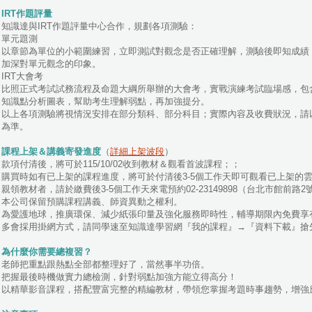
IRT作題評量
知識達與IRT作題評量中心合作，規劃各項測驗：
．單元題測
以章節為單位的小範圍練習，立即測試對觀念是否正確理解，測驗後即知成績
加深對單元觀念的印象。
IRT大會考
比照正式考試試務流程及命題大綱所舉辦的大會考，實戰演練考試臨場感，包
知識點分析圖表，幫助考生理解弱點，再加強提分。
．以上各項測驗將視情況安排在部分類科、部分科目；實際內容及收費狀況，請以
為準。
．課程上架＆講義寄發進度
（
詳細上架波段
）
．款項付清後，將可於115/10/02收到教材＆觀看首波課程；；
購買時如有已上架的課程進度，將可於付清後3-5個工作天即可觀看已上架的
親領教材者，請於繳費後3-5個工作天來電預約02-23149898（台北市館前路2
．本公司保留預購課程講義、師資異動之權利。
．為愛護地球，推廣環保、減少紙張印量及強化服務即時性，輔導期限內免費享
多會採用掛網方式，請同學速至知識達學習網『我的課程』→『資料下載』搶
．為什麼你需要總複習？
．老師把重點跟熱點全部都整理好了，當然事半功倍。
．把握最後時機做實力總檢測，針對弱點加強方能立得高分！
．以精華影音課程，搭配豐富完整的精編教材，帶領您掌握考題時事趨勢，增強