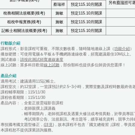
另有
蔡瑞祥
可
蔡瑞祥
預定115.10月開課
稅務相關法規概要(模考)
施敏
預定115.10月開課
租稅申報實務(模考)
施敏
預定115.10月開課
記帳士相關法規概要(模考)
施敏
預定115.10月開課
．行動版介紹
．課程形式：影音課程可重複、不限次數收看，隨時隨地連線上課（
功能介紹
）
．播放硬體：可使用電腦＆平板＆手機網路連線收看，頻寬建議最佳10M以上。
．測試連線：
請按此測試頻寬連線速度
．線上試聽：眾多科目歡迎
線上試聽
，部份類科也提供多位師資供您選擇！
．產品介紹
．適用考試：建議適用115記帳士。
．課程堂次：約12堂課，一堂課預計約2.5~3小時，實際堂數及課程時數最終
課程輔導期限：115/11/30
課程收看期限：115/11/30
．產品內容：．全套正規雲端影音課程
．老師親撰上課講義
．輔導期限內，老師視課程及遇重大修法或考情異動，於學員專區下
考試簡章公告、法規新訊、考古題等，續享補充資料，競爭力持
．專技國考國文題型修正，
(詳見)
，故本課程不包含「國文總複習 ｣課程，學員
．本課程恕不提供課業諮詢服務。