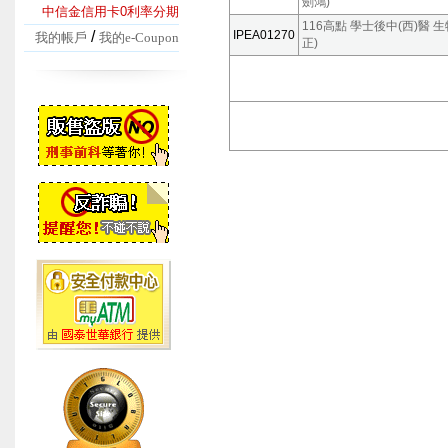
劍鴻)
中信金信用卡0利率分期
116高點 學士後中(西)醫 生
/
IPEA01270
我的帳戶
我的e-Coupon
正)