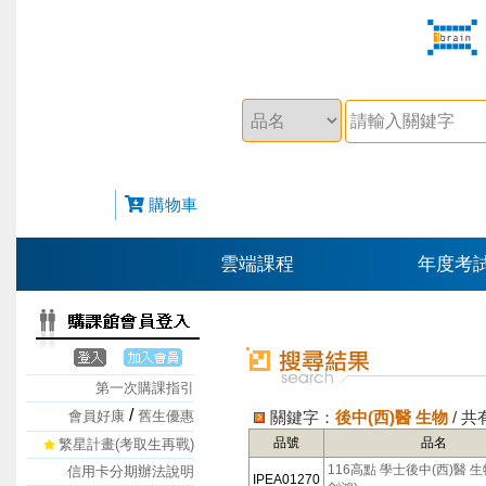
購物車
雲端課程
年度考
第一次購課指引
/
會員好康
舊生優惠
關鍵字：
後中(西)醫 生物
/ 
品號
品名
繁星計畫(考取生再戰)
116高點 學士後中(西)醫 生
信用卡分期辦法說明
IPEA01270