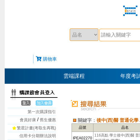
購物車
雲端課程
年度考
第一次購課指引
/
會員好康
舊生優惠
關鍵字：
後中(西)醫 普通化學
品號
品名
繁星計畫(考取生再戰)
116高點 學士後中(西)醫 
信用卡分期辦法說明
IPEA02270