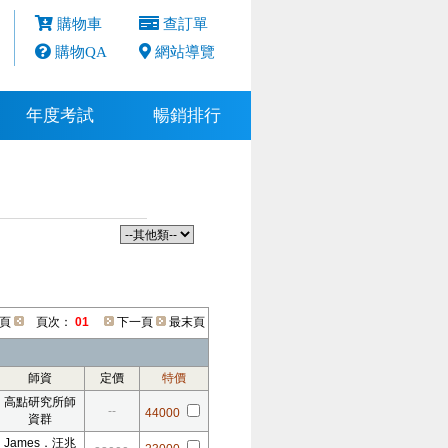
購物車
查訂單
購物QA
網站導覽
年度考試
暢銷排行
頁
頁次：
01
下一頁
最末頁
師資
定價
特價
高點研究所師
--
44000
資群
James．汪兆