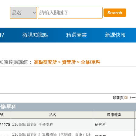
程
微課知識點
精選圖書
新課快報
知識達購課館：
高點研究所
>
資管所
>
全修/單科
最前頁
上一
修/單科
號
品名
適用範圍
116高點 資管所 全修課程
研究所
22270
116高點 資管所 計算機概論（含網路、資庫）(汪