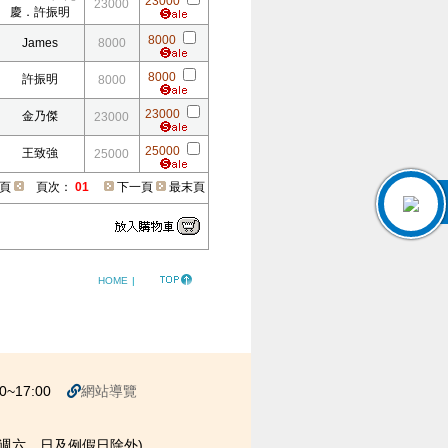
23000
23000
慶．許振明
8000
James
8000
8000
許振明
8000
23000
金乃傑
23000
25000
王致強
25000
頁
頁次：
01
下一頁
最末頁
HOME
|
~17:00
網站導覽
00 (週六、日及例假日除外)