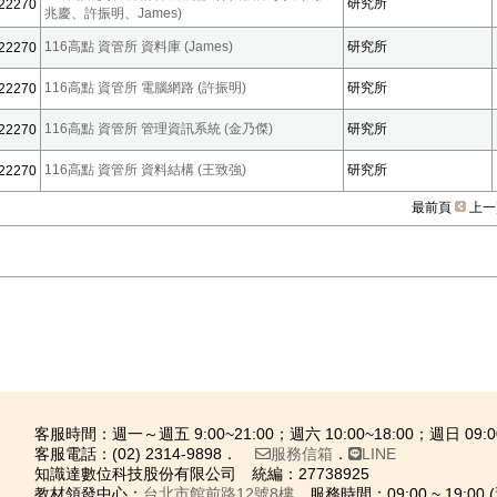
研究所
22270
兆慶、許振明、James)
116高點 資管所 資料庫 (James)
研究所
22270
116高點 資管所 電腦網路 (許振明)
研究所
22270
116高點 資管所 管理資訊系統 (金乃傑)
研究所
22270
116高點 資管所 資料結構 (王致強)
研究所
22270
最前頁
上一
客服時間：週一～週五 9:00~21:00；週六 10:00~18:00；週日 09:00
客服電話：(02) 2314-9898．
服務信箱
．
LINE
知識達數位科技股份有限公司 統編：27738925
教材領發中心：
台北市館前路12號8樓
，服務時間：09:00 ~ 19: