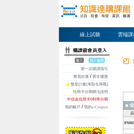
線上試聽
雲端課
第一次購課指引
/
會員好康
舊生優惠
繁星計畫(考取生再戰)
信用卡分期辦法說明
中信金信用卡0利率分期
全
/
我的帳戶
我的e-Coupon
品
IPMM