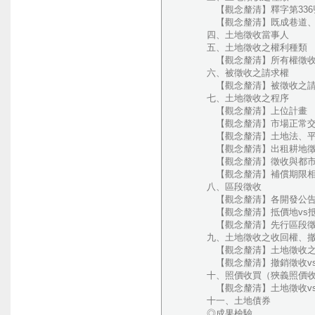
【觀念釐清】釋字第336
【觀念釐清】既成巷道、釋字第
四、土地徵收當事人
五、土地徵收之權利種類
【觀念釐清】所有權徵收vs
六、被徵收之請求權
【觀念釐清】被徵收之請
七、土地徵收之程序
【觀念釐清】上位計畫
【觀念釐清】市場正常交
【觀念釐清】土地法、平均地
【觀念釐清】出租耕地徵收之
【觀念釐清】徵收與都市計畫、
【觀念釐清】補償期限相關大法官
八、區段徵收
【觀念釐清】各開發公告
【觀念釐清】抵價地vs抵
【觀念釐清】先行區段徵
九、土地徵收之收回權、撤
【觀念釐清】土地徵收之收回、
【觀念釐清】撤銷徵收vs廢止
十、照價收買（狹義照價收
【觀念釐清】土地徵收vs
十一、土地債券
◎成果檢驗