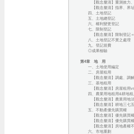
【觀念釐清】重測效力、司法院
【觀念釐清】指界、界址
四、土地登記
五、土地總登記
六、權利變更登記
七、限制登記
【觀念釐清】限制登記＝預
八、土地登記不實之處理
九、登記規費
◎成果檢驗
第4章 地 用
一、土地使用編定
二、房屋租用
【觀念釐清】調處、調解傻
三、基地租用
【觀念釐清】房屋租用vs
四、農業用地租用&耕地租
【觀念釐清】農業用地法
【觀念釐清】耕地三七五減租
五、不動產優先購買權
【觀念釐清】優先購買權物
【觀念釐清】優先購買權性
【觀念釐清】房地產權不一
六、市地重劃