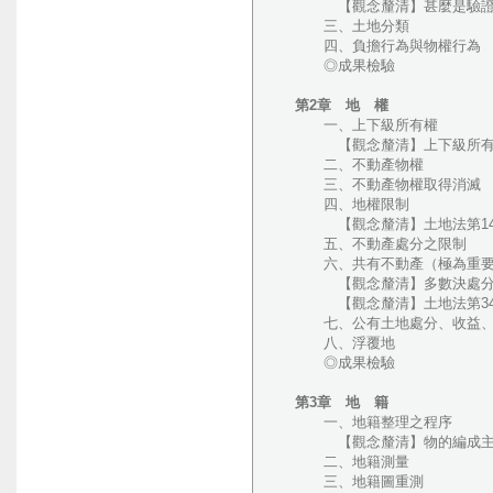
【觀念釐清】甚麼是驗證
三、土地分類
四、負擔行為與物權行為
◎成果檢驗
第2章 地 權
一、上下級所有權
【觀念釐清】上下級所有
二、不動產物權
三、不動產物權取得消滅
四、地權限制
【觀念釐清】土地法第14條─
五、不動產處分之限制
六、共有不動產（極為重要
【觀念釐清】多數決處分
【觀念釐清】土地法第34條之1
七、公有土地處分、收益、
八、浮覆地
◎成果檢驗
第3章 地 籍
一、地籍整理之程序
【觀念釐清】物的編成主義
二、地籍測量
三、地籍圖重測