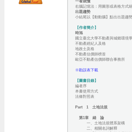
一看就懂
右腦記憶法：用圖形或表格方式
出題趨勢
小結尾以【動動腦】點出出題趨
【作者簡介】
時旭
國立臺北大學不動產與城鄉環境
不動產經紀人及格
地政士及格
不動產估價師榜首
歐亞不動產估價師聯合事務所
※勘誤表下載
【圖書目錄】
編者序
本書使用方式
法條對照表
Part 1 土地法規
第1章 緒 論
一、土地法規體系架構
二、相關名詞解釋