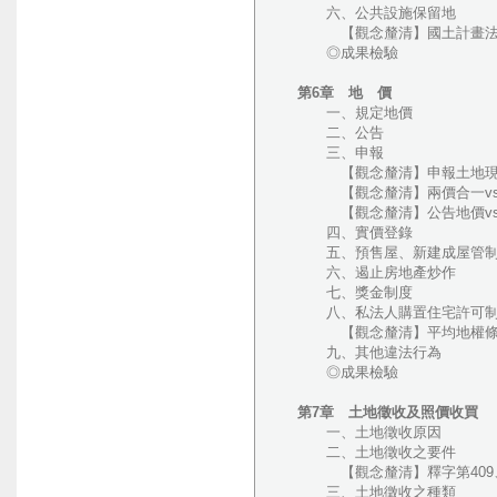
六、公共設施保留地
【觀念釐清】國土計畫法
◎成果檢驗
第6章 地 價
一、規定地價
二、公告
三、申報
【觀念釐清】申報土地現
【觀念釐清】兩價合一vs
【觀念釐清】公告地價vs
四、實價登錄
五、預售屋、新建成屋管
六、遏止房地產炒作
七、獎金制度
八、私法人購置住宅許可
【觀念釐清】平均地權條例（民
九、其他違法行為
◎成果檢驗
第7章 土地徵收及照價收買
一、土地徵收原因
二、土地徵收之要件
【觀念釐清】釋字第409、7
三、土地徵收之種類