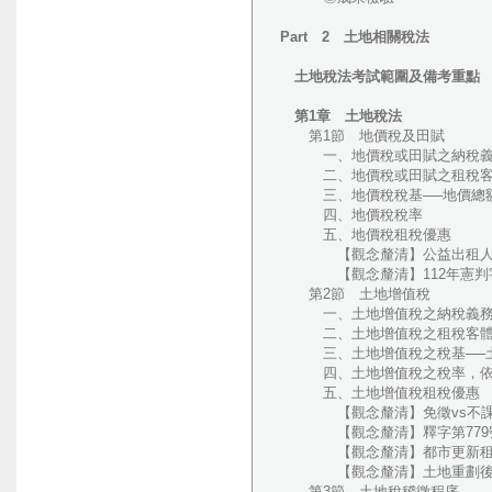
Part 2 土地相關稅法
土地稅法考試範圍及備考重點
第1章 土地稅法
第1節 地價稅及田賦
一、地價稅或田賦之納稅義
二、地價稅或田賦之租稅客
三、地價稅稅基──地價總
四、地價稅稅率
五、地價稅租稅優惠
【觀念釐清】公益出租人及
【觀念釐清】112年憲判字
第2節 土地增值稅
一、土地增值稅之納稅義務
二、土地增值稅之租稅客
三、土地增值稅之稅基──土
四、土地增值稅之稅率，依
五、土地增值稅租稅優惠
【觀念釐清】免徵vs不課徵
【觀念釐清】釋字第779號解釋（
【觀念釐清】都市更新租稅
【觀念釐清】土地重劃後原地
第3節 土地稅稽徵程序