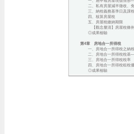
一、應申報房屋現值情形──
二、私有房屋減半徵收、免
三、納稅義務基準日及課稅
四、核算房屋稅
五、房屋稅繳納期限
【觀念釐清】房屋稅條例
◎成果檢驗
第4章 房地合一所得稅
一、房地合一所得稅之納稅
二、房地合一所得稅稅基──
三、房地合一所得稅稅率
四、房地合一所得稅租稅優惠
◎成果檢驗