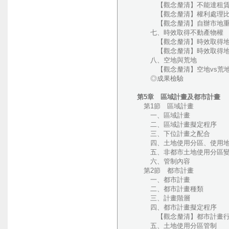
【觀念釐清】不能達租賃／
【觀念釐清】權利處理比
【觀念釐清】自辦市地重
七、時效取得不動產物權
【觀念釐清】時效取得地上
【觀念釐清】時效取得地上權──
八、空地與荒地
【觀念釐清】空地vs荒
◎成果檢驗
第5章 區域計畫及都市計畫
第1節 區域計畫
一、區域計畫
二、區域計畫擬定程序
三、下位計畫之配合
四、土地使用分區、使用地
五、非都市土地使用分區變更
六、管制內容
第2節 都市計畫
一、都市計畫
二、都市計畫種類
三、計畫階層
四、都市計畫擬定程序
【觀念釐清】都市計畫行政救濟、
五、土地使用分區管制