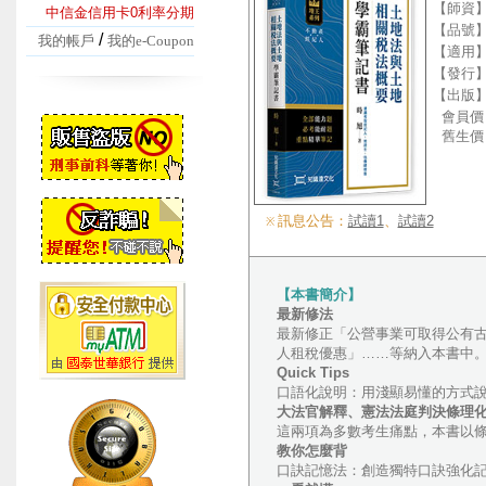
【師資
中信金信用卡0利率分期
【品號
/
我的帳戶
我的e-Coupon
【適用
【發行
【出版
會員價
舊生價
訊息公告：
試讀1
、
試讀2
※
【本書簡介】
最新修法
最新修正「公營事業可取得公有古
人租稅優惠」……等納入本書中
Quick Tips
口語化說明：用淺顯易懂的方式
大法官解釋、憲法法庭判決條理
這兩項為多數考生痛點，本書以
教你怎麼背
口訣記憶法：創造獨特口訣強化