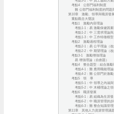
考點3-2：中 員工協助方案的
考點4 公部門福利制度
難 公部門福利制度的問題與
第10章 激勵、領導與職涯發
重點觀念大聲說
考點1 激勵內容理論
考點1-1：易 激勵保健因素理
考點1-2：中 三需求理論與應
考點1-3：中 工作特徵模型（
考點2 激勵過程理論
考點2-1：易 公平理論（改編
考點2-2：中 期望理論（改編
考點3-1 激勵增強理論
易 增強理論（自創題）
考點4 整合題型：結合激勵
考點4-1：難 應用職能理論與
考點4-2：難 公部門於激勵
考點5 領 導
考點5-1：中 領導之內涵與
考點5-2：中 木桶理論之領導
考點6 職涯發展
考點6-1：易 組織為生涯發展
考點6-2：中 職涯管理的步驟
考點6-3：難 整合知識管理與
第11章 其他人力資源管理議