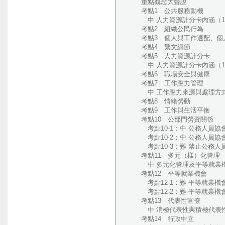
重點觀念大聲說
考點1 公共服務動機
中 人力資源計分卡內涵（11
考點2 組織公民行為
考點3 個人與工作適配、個
考點4 繁文縟節
考點5 人力資源計分卡
中 人力資源計分卡內涵（10
考點6 職場安全與健康
考點7 工作壓力管理
中 工作壓力來源與處理方式（
考點8 情緒勞動
考點9 工作與生活平衡
考點10 公部門勞資關係
考點10-1：中 公務人員協會
考點10-2：中 公務人員協會
考點10-3：難 禁止公務人員
考點11 多元（樣）化管理
中 多元化管理及平等就業機會
考點12 平等就業機會
考點12-1：難 平等就業機會
考點12-2：難 平等就業機會
考點13 代表性官僚
中 消極代表性與積極代表性（
考點14 行政中立