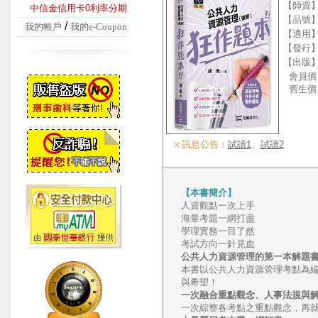
【師資
中信金信用卡0利率分期
【品號
/
我的帳戶
我的e-Coupon
【適用
【發行
【出版
會員價
舊生價
訊息公告：
試讀1
、
試讀2
※
【本書簡介】
人資觀點一次上手
海量考題一網打盡
學理實務一目了然
考試方向一針見血
公共人力資源管理的第一本解題
本書以公共人力資源管理考點為
與希望！
一次融合重點觀念、人事法規與
一次綜整各考點之重點觀念，再