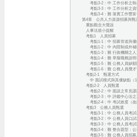
考點3-2：中 工作分析之執行
考點3-3：中 工作分析之資料
考點3-4：難 落實工作豐富化
第4章 公共人力資源招募與甄
重點觀念大聲說
人事法規小提醒
考點1 人員招募
考點1-1：中 招募管道與優
考點1-2：中 內陞制或外補制
考點1-3：難 行政機關之人力
考點1-4：難 草擬職務說明書
考點1-5：難 公務人員缺額問
考點1-6：難 公務人員攬才需
考點2-1 甄選方式
中 面試模式與其優缺點（10
考點2-2 人員甄選
考點2-2：中 面談之常見謬誤
考點2-3：中 評鑑中心法之運
考點2-4：中 考試效度（改編
考點3 公務人員甄選
考點3-1：中 公務人員考試種
考點3-2：中 公務人員口試種
考點3-3：中 公務人員考試制
考點3-4：難 整合題型：公
考點3-5：難 公務人員招募及