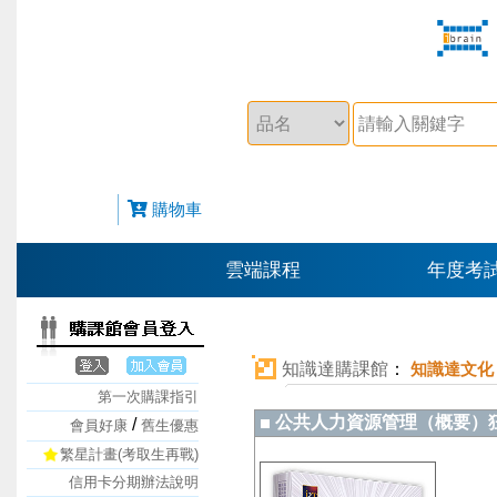
購物車
雲端課程
年度考
知識達購課館
：
知識達文化
第一次購課指引
公共人力資源管理（概要）
/
會員好康
舊生優惠
繁星計畫(考取生再戰)
信用卡分期辦法說明