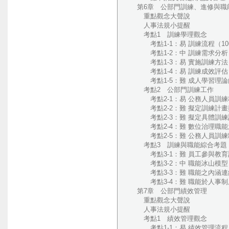
第6章 公部門訓練、進修與職
重點觀念大聲說
人事法規小提醒
考點1 訓練學理觀念
考點1-1：易 訓練流程（10
考點1-2：中 訓練需求分析（
考點1-3：易 實施訓練方法（
考點1-4：易 訓練成效評估（
考點1-5：難 成人學習理論
考點2 公部門訓練工作
考點2-1：易 公務人員訓練種
考點2-2：難 擬定訓練計畫與
考點2-3：難 擬定具體訓練計
考點2-4：難 數位治理職能之
考點2-5：難 公務人員訓練制
考點3 訓練與職能綜合考題
考點3-1：難 員工參與教育訓練
考點3-2：中 職能冰山模型（
考點3-3：難 職能之內涵連結
考點3-4：難 職能於人事制度
第7章 公部門績效管理
重點觀念大聲說
人事法規小提醒
考點1 績效管理觀念
考點1-1：易 績效管理流程（