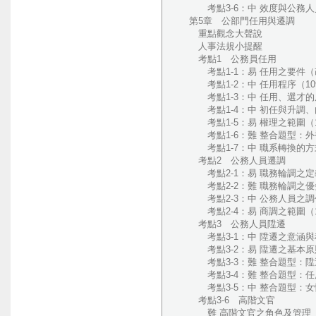
考點3-6：中 效度與公務人員
第5章 公部門任用與遷調
重點觀念大聲說
人事法規小提醒
考點1 公務員任用
考點1-1：易 任用之要件（改
考點1-2：中 任用程序（10
考點1-3：中 任用、選才的原
考點1-4：中 初任與升調、內
考點1-5：易 權理之範圍（1
考點1-6：難 整合題型：外補
考點1-7：中 職系轉換的方式
考點2 公務人員遷調
考點2-1：易 職務輪調之定義
考點2-2：難 職務輪調之優劣
考點2-3：中 公務人員之調任
考點2-4：易 商調之範圍（1
考點3 公務人員陞遷
考點3-1：中 陞遷之意涵與程
考點3-2：易 陞遷之基本原則
考點3-3：難 整合題型：陞遷
考點3-4：難 整合題型：任用
考點3-5：中 整合題型：女性
考點3-6 高階文官
難 高階文官之角色及管理（1