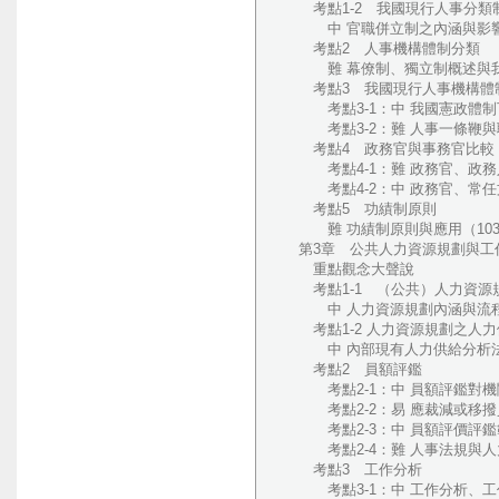
考點1-2 我國現行人事分類
中 官職併立制之內涵與影響（
考點2 人事機構體制分類
難 幕僚制、獨立制概述與我國
考點3 我國現行人事機構體
考點3-1：中 我國憲政體制下
考點3-2：難 人事一條鞭與職
考點4 政務官與事務官比較
考點4-1：難 政務官、政務人
考點4-2：中 政務官、常任文
考點5 功績制原則
難 功績制原則與應用（103
第3章 公共人力資源規劃與工
重點觀念大聲說
考點1-1 （公共）人力資源
中 人力資源規劃內涵與流程（
考點1-2 人力資源規劃之人力
中 內部現有人力供給分析法（
考點2 員額評鑑
考點2-1：中 員額評鑑對機關
考點2-2：易 應裁減或移撥員
考點2-3：中 員額評價評鑑範
考點2-4：難 人事法規與人力
考點3 工作分析
考點3-1：中 工作分析、工作