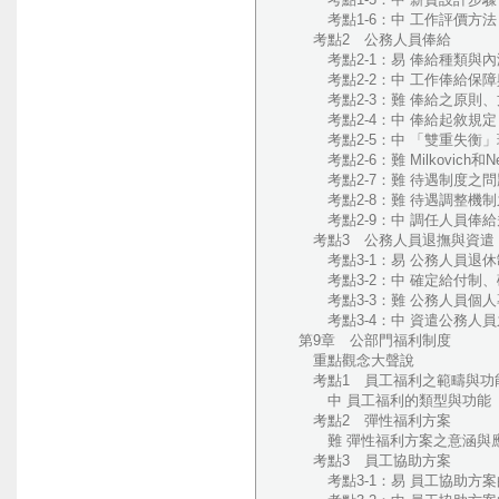
考點1-6：中 工作評價方法（
考點2 公務人員俸給
考點2-1：易 俸給種類與內涵
考點2-2：中 工作俸給保障與
考點2-3：難 俸給之原則、方
考點2-4：中 俸給起敘規定（
考點2-5：中 「雙重失衡」現
考點2-6：難 Milkovich
考點2-7：難 待遇制度之問題
考點2-8：難 待遇調整機制之
考點2-9：中 調任人員俸給規
考點3 公務人員退撫與資遣
考點3-1：易 公務人員退休制
考點3-2：中 確定給付制、確
考點3-3：難 公務人員個人
考點3-4：中 資遣公務人員之
第9章 公部門福利制度
重點觀念大聲說
考點1 員工福利之範疇與功
中 員工福利的類型與功能（
考點2 彈性福利方案
難 彈性福利方案之意涵與應
考點3 員工協助方案
考點3-1：易 員工協助方案的