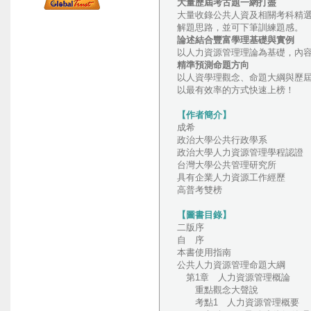
大量歷屆考古題一網打盡
大量收錄公共人資及相關考科精
解題思路，並可下筆訓練題感。
論述結合豐富學理基礎與實例
以人力資源管理理論為基礎，內
精準預測命題方向
以人資學理觀念、命題大綱與歷
以最有效率的方式快速上榜！
【作者簡介】
成希
政治大學公共行政學系
政治大學人力資源管理學程認證
台灣大學公共管理研究所
具有企業人力資源工作經歷
高普考雙榜
【圖書目錄】
二版序
自 序
本書使用指南
公共人力資源管理命題大綱
第1章 人力資源管理概論
重點觀念大聲說
考點1 人力資源管理概要