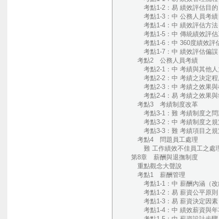
考點1-2：易 績效評估目的（
考點1-3：中 公務人員考績目
考點1-4：中 績效評估方法：
考點1-5：中 傳統績效評估工
考點1-6：中 360度績效評
考點1-7：中 績效評估偏誤（
考點2 公務人員考績
考點2-1：中 考績與其他人力
考點2-2：中 考績之決定程序
考點2-3：中 考績之效果與權
考點2-4：易 考績之效果與救
考點3 考績制度改革
考點3-1：難 考績制度之問題
考點3-2：中 考績制度之規定
考點3-3：難 考績項目之規定
考點4 問題員工處理
難 工作績效不佳員工之處理
第8章 薪酬與退撫制度
重點觀念大聲說
考點1 薪酬管理
考點1-1：中 薪酬內涵（改編
考點1-2：易 薪資公平原則
考點1-3：易 薪資決定因素
考點1-4：中 績效薪資與年
考點1-5：中 薪資設計步驟（