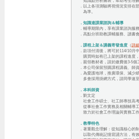
知識點分析圖表，幫助考生理解
．以上各項測驗將視情況安排在部
為準。
．知識達課業諮詢＆輔導
．輔導期限內，享有課業諮詢服務
．高點分班助教課輔服務、讀書
．課程上架＆講義寄發進度
（
詳
．款項付清後，將可於114/10
購買時如有已上架的課程進度，將
．親領教材者，請於繳費後3-5個工作
．本公司保留預購課程講義、師
．為愛護地球，推廣環保、減少
多會採用掛網方式，請同學速至
．本科師資
．劉文定
社會工作碩士、社工師專技高考
從事社會工作實務及相關輔導工
致力於社會工作理論與實務工作
．教學特色
．著重觀念理解：從知識核心的
以取代傳統記憶背誦方法，有效