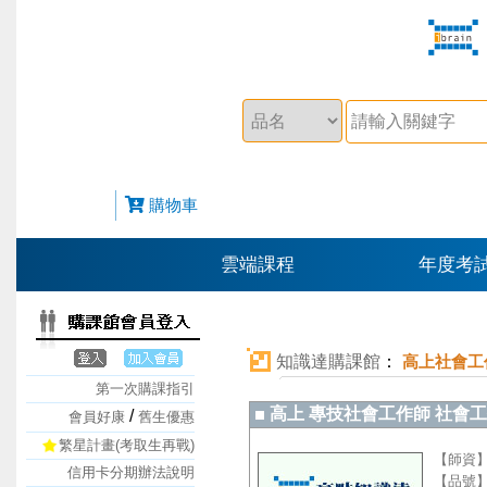
購物車
雲端課程
年度考
知識達購課館
：
高上社會工
第一次購課指引
高上 專技社會工作師 社會工作 
/
會員好康
舊生優惠
繁星計畫(考取生再戰)
【師資
信用卡分期辦法說明
【品號