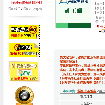
中信金信用卡0利率分期
【適用
【發行
/
我的帳戶
我的e-Coupon
【出版
會員價
舊生價
劉文定老師，強調知能及相關理
記憶背誦法！
著重解題與實作，課堂上安排測
高點．高上高普考，歷年均有驚
【高上社工師實力堅強，連年成
114年高考社會行政勇奪【榜眼】
114年普考社會行政勇奪【狀元】
．本科師資
（
詳細上架波段
／
線
課程科目
社會工作