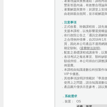
．著重理論與實務連結：課程內
豐富答題內涵，有效整合理論與
．著重解題與實作：於課堂上安
由老師親自批閱，並示範解題與
．注意事項
．正式收看、聆聽課程前，請先進行
支援本課程，以免影響退貨權
．依行政院公告之「通訊交易解
之合理例外情事，自2016年1
買，因此本公司產品不適用網路
期定額制。(
退費辦法說明
)。
．配套之基礎課程或講座等，以
．各項考試之報名事宜、類科缺
額或停招，本公司得自行調整課
例退費。
．本課程由知識達數位科技製作/
VIP卡優惠。
．其他事項說明詳情載於『學員
使用上之問題，請洽知識達數位02-2
．產品圖片僅供示意參考，請以
．系統需求
．裝置：
OS
桌機、筆電