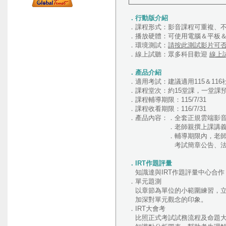
．行動版介紹
．課程形式：影音課程可重複、
．播放硬體：可使用電腦＆平板＆
．環境測試：
請按此測試影片可
．線上試聽：眾多科目歡迎
線上
．產品介紹
．適用考試：建議適用115＆11
．課程堂次：約15堂課，一堂課
．課程輔導期限：115/7/31
．課程收看期限：116/7/31
．產品內容：．全套正規雲端影
．老師親撰上課講
．輔導期限內，老師視課程
考試簡章公告、法規新訊、
．IRT作題評量
知識達與IRT作題評量中心合作
．單元題測
以章節為單位的小範圍練習，立
加深對單元觀念的印象。
．IRT大會考
比照正式考試試務流程及命題大