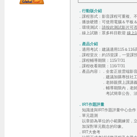
．行動版介紹
．課程形式：影音課程可重複、
．播放硬體：可使用電腦＆平板＆
．環境測試：
請按此測試影片可
．線上試聽：眾多科目歡迎
線上
．產品介紹
．適用考試：建議適用115＆11
．課程堂次：約15堂課，一堂課
．課程輔導期限：115/7/31
．課程收看期限：116/7/31
．產品內容：．全套正規雲端影
．建議加購專技社工師「社
．老師親撰上課講
．輔導期限內，老師視課程
考試簡章公告、法規新訊、
．IRT作題評量
知識達與IRT作題評量中心合作
．單元題測
以章節為單位的小範圍練習，立
加深對單元觀念的印象。
．IRT大會考