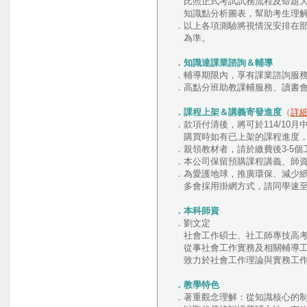
比照正式考試試務流程及命題大
知識點分析圖表，幫助考生理解
．以上各項測驗將視情況安排在部
為準。
．知識達課業諮詢＆輔導
．輔導期限內，享有課業諮詢服務
．高點分班助教課輔服務、讀書
．課程上架＆講義寄發進度
（
詳
．款項付清後，將可於114/10
購買時如有已上架的課程進度，將
．親領教材者，請於繳費後3-5個工作
．本公司保留預購課程講義、師
．為愛護地球，推廣環保、減少
多會採用掛網方式，請同學速至
．本科師資
．劉文定
社會工作碩士、社工師專技高考
從事社會工作實務及相關輔導工
致力於社會工作理論與實務工作
．教學特色
．著重觀念理解：從知識核心的