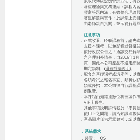
以取代傳統記憶背誦方法，有效
．著重理論與實務連結：課程內
豐富答題內涵，有效整合理論與
．著重解題與實作：於課堂上安
由老師親自批閱，並示範解題與
．注意事項
．正式收看、聆聽課程前，請先進行
支援本課程，以免影響退貨權
．依行政院公告之「通訊交易解
之合理例外情事，自2016年1
買，因此本公司產品不適用網路
期定額制。(
退費辦法說明
)。
．配套之基礎課程或講座等，以
．各項考試之報名事宜、類科缺
額或停招，本公司得自行調整課
例退費。
．本課程由知識達數位科技製作/
VIP卡優惠。
．其他事項說明詳情載於『學員
使用上之問題，請洽知識達數位02-2
．產品圖片僅供示意參考，請以
．系統需求
．裝置：
OS