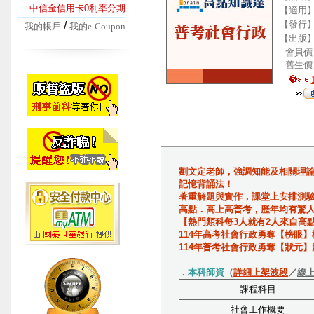
中信金信用卡0利率分期
【適用
【發行
/
我的帳戶
我的e-Coupon
【出版
會員價
舊生價
劉文定老師，強調知能及相關理
記憶背誦法！
著重解題與實作，課堂上安排測
高點．高上高普考，歷年均有驚
【熱門類科每3人就有2人來自高
114年高考社會行政勇奪【榜眼】
114年普考社會行政勇奪【狀元】
．本科師資
（
詳細上架波段
／
線
課程科目
社會工作概要