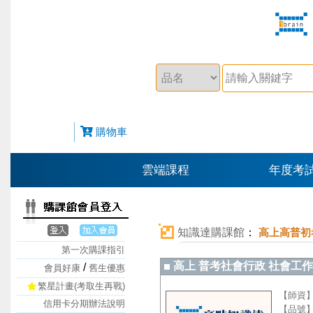
購物車
雲端課程
年度考
知識達購課館
：
高上高普初
第一次購課指引
高上 普考社會行政 社會工作概要
/
會員好康
舊生優惠
繁星計畫(考取生再戰)
【師資
信用卡分期辦法說明
【品號