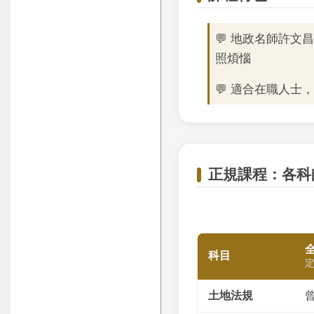
💬 地政名師許
照煩惱
💬 適合在職人士，
正規課程：各科師
科目
定
土地法規
曾