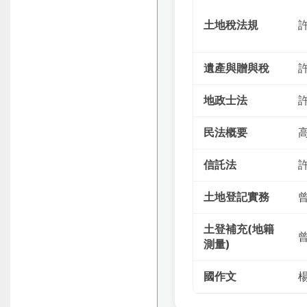
土地稅法規
許
遺產與贈與稅
許
地政士法
許
民法概要
高
信託法
許
土地登記實務
曾
土登補充(地籍
曾
測量)
國作文
楊