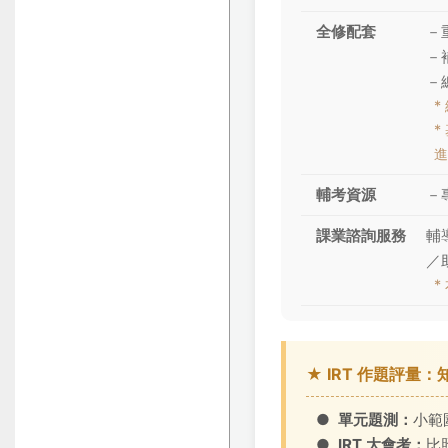
全修配套
－
－
－
*
*
進
輔考資源
－
課業諮詢服務
輔
／
*
★ IRT 作題評量
●
單元題測：
小範
●
IRT 大會考：
比