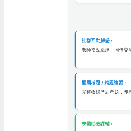
社群互動解惑 ‣
老師指點迷津，同儕交
歷屆考題 / 錯題複習 ‣
完整收錄歷屆考題，即
學霸助教課輔 ‣