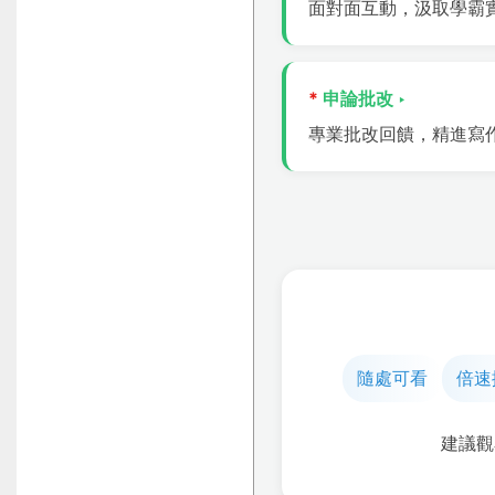
面對面互動，汲取學霸
*
申論批改 ‣
專業批改回饋，精進寫
隨處可看
倍速
建議觀