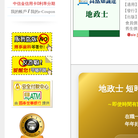
中信金信用卡0利率分期
【適用
【發行
/
我的帳戶
我的e-Coupon
【出版
會員價
舊生價
地政士 
～即使時間有
在職
年年