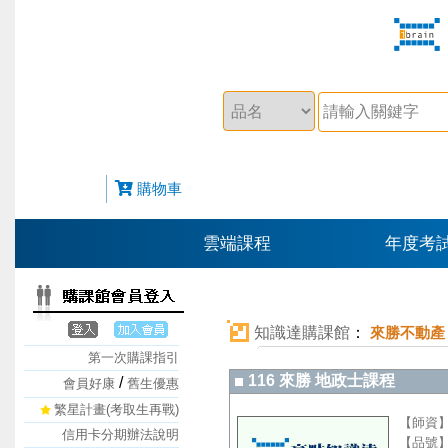
購物車
雲端課程
年度考
知識達購課館
：
來勝不動產
第一次購課指引
116 來勝 地政士課程
/
會員好康
舊生優惠
繁星計畫(考取生再戰)
【師資
信用卡分期辦法說明
【品號