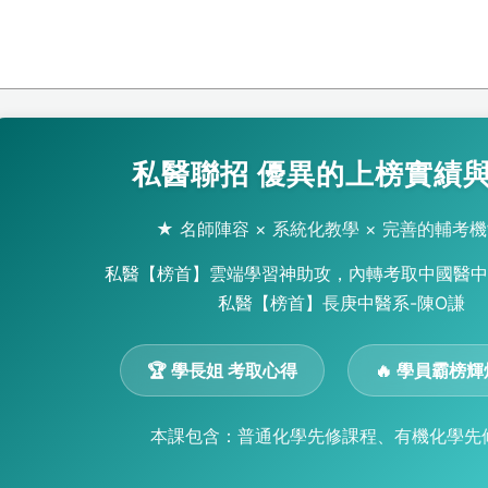
私醫聯招 優異的上榜實績
★ 名師陣容 × 系統化教學 × 完善的輔考機
私醫【榜首】雲端學習神助攻，內轉考取中國醫中
私醫【榜首】長庚中醫系-陳O謙
🏆 學長姐 考取心得
🔥 學員霸榜
本課包含：普通化學先修課程、有機化學先