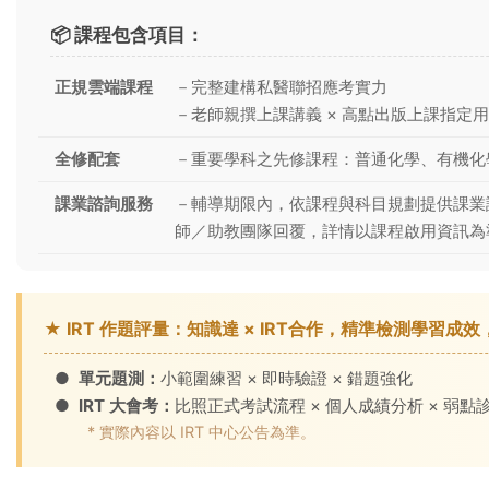
📦 課程包含項目：
正規雲端課程
－完整建構私醫聯招應考實力
－老師親撰上課講義 × 高點出版上課指定
全修配套
－重要學科之先修課程：普通化學、有機化
課業諮詢服務
－輔導期限內，依課程與科目規劃提供課業
師／助教團隊回覆，詳情以課程啟用資訊為
★ IRT 作題評量：知識達 × IRT合作，精準檢測學習成
●
單元題測：
小範圍練習 × 即時驗證 × 錯題強化
●
IRT 大會考：
比照正式考試流程 × 個人成績分析 × 弱點診
* 實際內容以 IRT 中心公告為準。