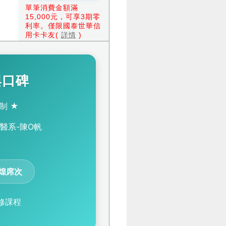
單筆消費金額滿
15,000元，可享3期零
利率。僅限國泰世華信
用卡卡友(
詳情
)
與口碑
制 ★
醫系-陳O帆
輝煌席次
修課程