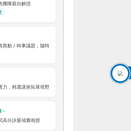
助教團隊親自解惑
定
考情異動 / 時事議題，隨時
‣
實力，精選講座拓展視野
 ‣
試高分訣竅傾囊相授