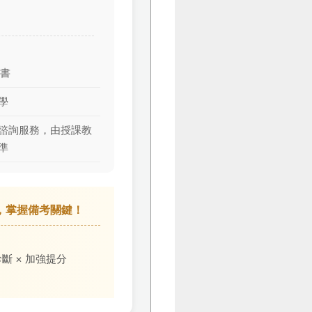
用書
學
諮詢服務，由授課教
準
效，掌握備考關鍵！
斷 × 加強提分