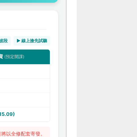
架波段
▶️ 線上搶先試聽
資
(預定開課)
15.09)
者將以全修配套寄發。