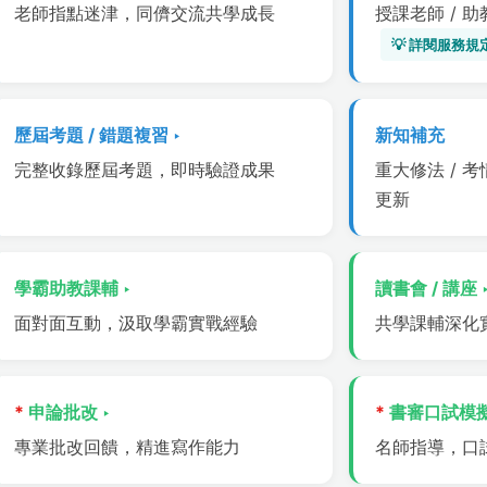
老師指點迷津，同儕交流共學成長
授課老師 / 
💡 詳閱服務規
歷屆考題 / 錯題複習 ‣
新知補充
完整收錄歷屆考題，即時驗證成果
重大修法 / 
更新
學霸助教課輔 ‣
讀書會 / 講座 
面對面互動，汲取學霸實戰經驗
共學課輔深化
*
申論批改 ‣
*
書審口試模擬
專業批改回饋，精進寫作能力
名師指導，口