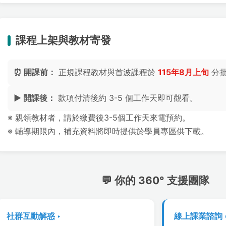
課程上架與教材寄發
⏰ 開課前：
正規課程教材與首波課程於
115年8月上旬
分批
▶️ 開課後：
款項付清後約 3-5 個工作天即可觀看。
※ 親領教材者，請於繳費後3-5個工作天來電預約。
※ 輔導期限內，補充資料將即時提供於學員專區供下載。
💬 你的 360° 支援團隊
社群互動解惑 ‣
線上課業諮詢 