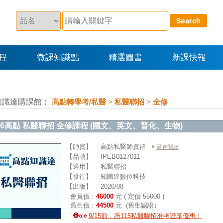
程
微課知識點
精選圖書
新課快報
知識達購課館
：
高點轉學考/私醫
>
私醫聯招
>
全修
16高點 私醫聯招 全修課程 (國文、英文、普化、生物)
【師資】
高點私醫師資群
延伸閱讀
【品號】
IPEB0127011
【適用】
私醫聯招
【發行】
知識達數位科技
【出版】
2026/08
會員價：
46000
元 ( 定價
55000
)
舊生價：
44500
元
(舊生認證）
9/15前，憑115私醫聯招准考證享優惠！