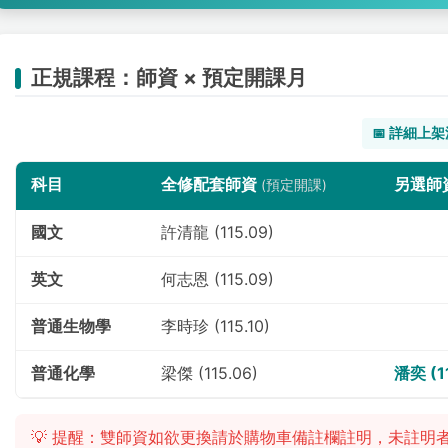
正規課程：師資 × 預定開課月
📅 詳細上
科目
全修配套師資
另選師
(預定開課)
國文
許清龍 (115.09)
英文
何志恩 (115.09)
普通生物學
李時珍 (115.10)
普通化學
梁傑 (115.06)
潘奕 (1
💡 提醒：雙師資如欲更換請於購物車備註欄註明，未註明