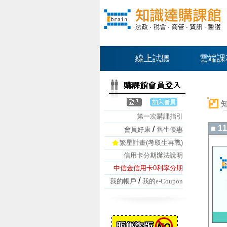
線上試聽
雲端課
第一次購課指引
1
/
會員好康
舊生優惠
繁星計畫(考取生再戰)
信用卡分期辦法說明
中信金信用卡0利率分期
/
我的帳戶
我的e-Coupon