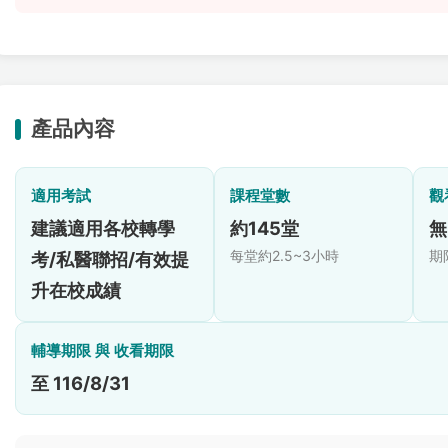
產品內容
適用考試
課程堂數
觀
建議適用各校轉學
約145堂
無
每堂約2.5~3小時
期
考/私醫聯招/有效提
升在校成績
輔導期限 與 收看期限
至 116/8/31