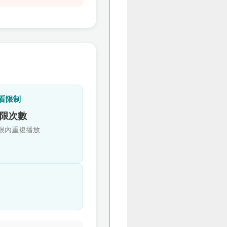
看限制
限次數
限內重複播放