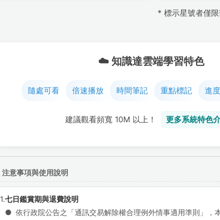
* 標示星號者僅
☁️ 知識達雲端學習特色
隨處可看
倍速播放
時間筆記
重點標記
進
建議觀看頻寬 10M 以上！
更多系統特色介
※ 注意事項與使用說明
1.
七日鑑賞期與退費說明
●
依行政院公告之「通訊交易解除權合理例外情事適用準則」，