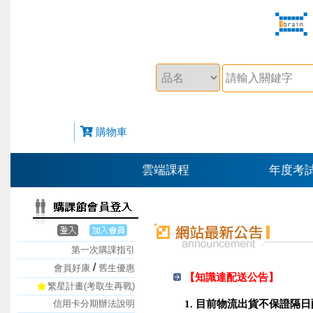
購物車
雲端課程
年度考
第一次購課指引
/
會員好康
舊生優惠
【知識達配送公告】
繁星計畫(考取生再戰)
信用卡分期辦法說明
1. 目前物流出貨不保證隔