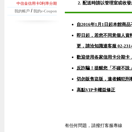
2. 配送時請以管理室或收
中信金信用卡0利率分期
/
我的帳戶
我的e-Coupon
自2016年1月1日起本館商
即日起，若您不同意個人資
更，請洽知識達客服 02-231
歡迎使用各家信用卡分期卡
反詐騙！提醒您「不碰不說
切勿販售盜版，違者觸犯刑
高點VIP卡權益修正
有任何問題，請撥打客服專線